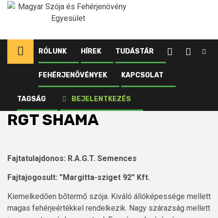
Ugrás
a
tartalomhoz
RÓLUNK
HÍREK
TUDÁSTÁR
FEHÉRJENÖVÉNYEK
KAPCSOLAT
Kezdőlap
Fehérjenövények
Szója
Fajták
Középérésű
RGT SHAMA
TAGSÁG
BEJELENTKEZÉS
RGT SHAMA
Fajtatulajdonos: R.A.G.T. Semences
Fajtajogosult: ”Margitta-sziget 92” Kft.
Kiemelkedően bőtermő szója. Kiváló állóképessége mellett
magas fehérjeértékkel rendelkezik. Nagy szárazság mellett