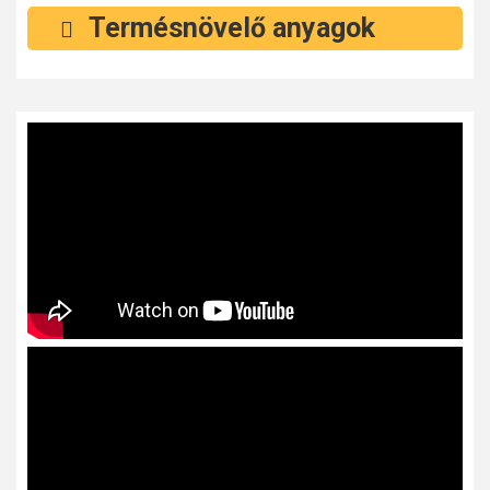
Termésnövelő anyagok