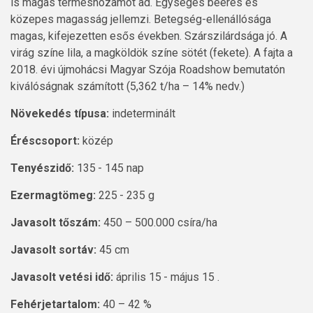
is magas terméshozamot ad. Egységes beérés és
közepes magasság jellemzi. Betegség-ellenállósága
magas, kifejezetten esős években. Szárszilárdsága jó. A
virág színe lila, a magköldök színe sötét (fekete). A fajta a
2018. évi újmohácsi Magyar Szója Roadshow bemutatón
kiválóságnak számított (5,362 t/ha – 14% nedv.)
Növekedés típusa:
indeterminált
Éréscsoport:
közép
Tenyészidő:
135 - 145 nap
Ezermagtömeg:
225 - 235 g
Javasolt tőszám:
450 – 500.000 csíra/ha
Javasolt sortáv:
45 cm
Javasolt vetési idő:
április 15 - május 15 .
Fehérjetartalom:
40 – 42 %