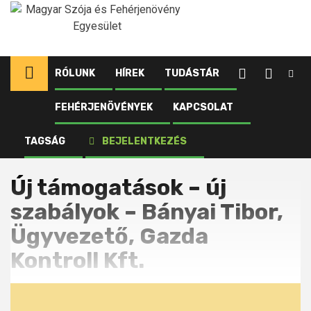
Ugrás
a
tartalomhoz
RÓLUNK
HÍREK
TUDÁSTÁR
FEHÉRJENÖVÉNYEK
KAPCSOLAT
Kezdőlap
Új támogatások – új szabályok – Bányai Tibor,
TAGSÁG
BEJELENTKEZÉS
Ügyvezető, Gazda Kontroll Kft.
Új támogatások – új
szabályok – Bányai Tibor,
Ügyvezető, Gazda
Kontroll Kft.