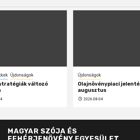
kkek
Újdonságok
Újdonságok
 stratégiák változó
Olajnövénypiaci jelenté
n
augusztus
4
2026-08-04
MAGYAR SZÓJA ÉS
FEHÉRJENÖVÉNY EGYESÜLET