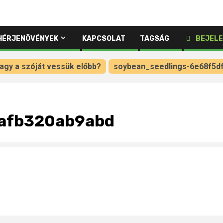
HÉRJENÖVÉNYEK
KAPCSOLAT
TAGSÁG
BEJELE
vagy a szóját vessük előbb?
soybean_seedlings-6e68f5d
afb320ab9abd