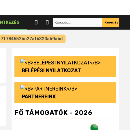
Keresés:
NTKEZÉS
f71784652bc27afb320ab9abd
BELÉPÉSI NYILATKOZAT
PARTNEREINK
FŐ TÁMOGATÓK - 2026