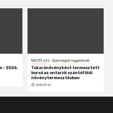
MSZFE infó
Újdonságok tagjainknak
s – 2026.
Takarónövényként termesztett
borsó az ontariói szántóföldi
növénytermesztésben
2026-07-31