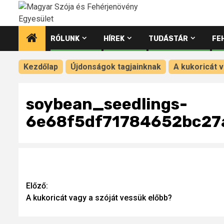
Ugrás
a
tartalomhoz
RÓLUNK
HÍREK
TUDÁSTÁR
FE
Kezdőlap
Újdonságok tagjainknak
A kukoricát 
soybean_seedlings-
6e68f5df71784652bc27
Continue
Előző:
A kukoricát vagy a szóját vessük előbb?
Reading