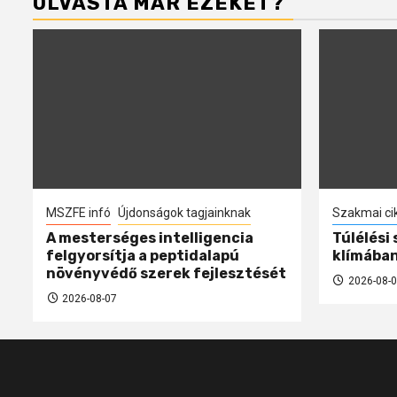
OLVASTA MÁR EZEKET?
MSZFE infó
Újdonságok tagjainknak
Szakmai ci
A mesterséges intelligencia
Túlélési
felgyorsítja a peptidalapú
klímába
növényvédő szerek fejlesztését
2026-08-0
2026-08-07