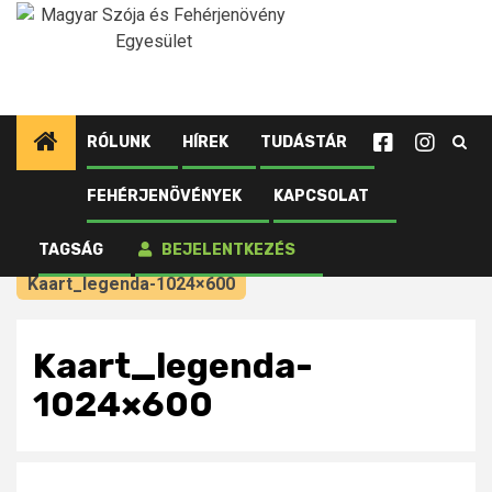
Ugrás
a
tartalomhoz
RÓLUNK
HÍREK
TUDÁSTÁR
FEHÉRJENÖVÉNYEK
KAPCSOLAT
Kezdőlap
Újdonságok tagjainknak
A mezőgazdasági robotok piaca a bizonytalan
TAGSÁG
BEJELENTKEZÉS
gazdasági környezet ellenére is növekszik
Kaart_legenda-1024×600
Kaart_legenda-
1024×600