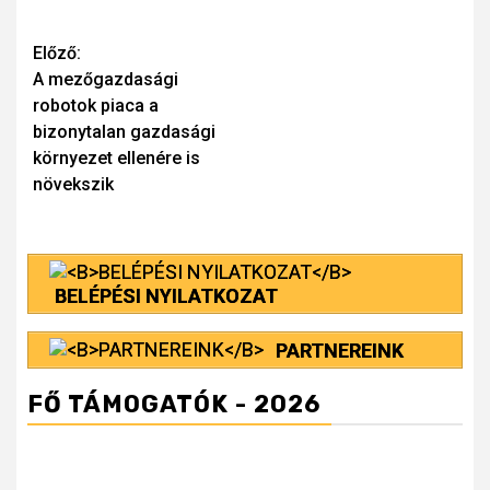
Continue
Előző:
A mezőgazdasági
Reading
robotok piaca a
bizonytalan gazdasági
környezet ellenére is
növekszik
BELÉPÉSI NYILATKOZAT
PARTNEREINK
FŐ TÁMOGATÓK - 2026