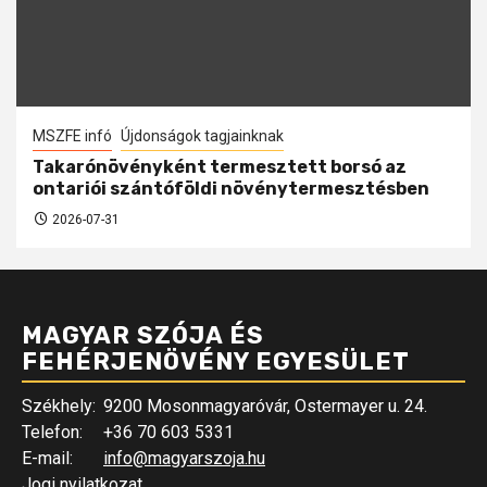
MSZFE infó
Újdonságok tagjainknak
Takarónövényként termesztett borsó az
ontariói szántóföldi növénytermesztésben
2026-07-31
MAGYAR SZÓJA ÉS
FEHÉRJENÖVÉNY EGYESÜLET
Székhely:
9200 Mosonmagyaróvár, Ostermayer u. 24.
Telefon:
+36 70 603 5331
E-mail:
info@magyarszoja.hu
Jogi nyilatkozat