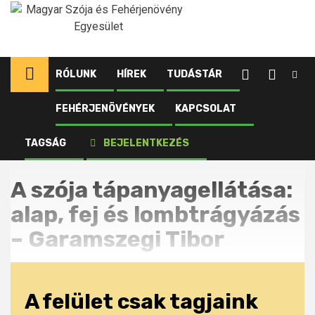
Ugrás
a
tartalomhoz
RÓLUNK
HÍREK
TUDÁSTÁR
FEHÉRJENÖVÉNYEK
KAPCSOLAT
Kezdőlap
A szója tápanyagellátása: alap, fej és lombtrágyázás
TAGSÁG
BEJELENTKEZÉS
– Garamszegi Tibor
A szója tápanyagellátása:
alap, fej és lombtrágyázás
– Garamszegi Tibor
A felület csak tagjaink