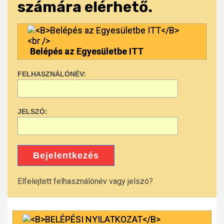
számára elérhető.
Belépés az Egyesületbe ITT
FELHASZNÁLÓNÉV:
JELSZÓ:
Bejelentkezés
Elfelejtett felhasználónév vagy jelszó?