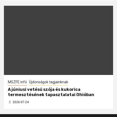
MSZFE infó
Újdonságok tagjainknak
A júniusi vetésű szója és kukorica
termesztésének tapasztalatai Ohióban
2026-07-24