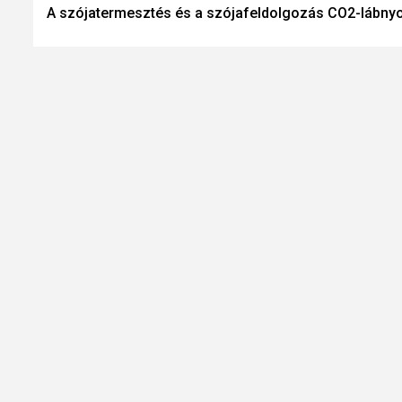
A szójatermesztés és a szójafeldolgozás CO2-lábn
Reading