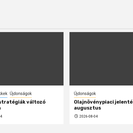
kkek
Újdonságok
Újdonságok
 stratégiák változó
Olajnövénypiaci jelenté
n
augusztus
4
2026-08-04