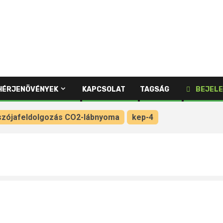
HÉRJENÖVÉNYEK
KAPCSOLAT
TAGSÁG
BEJELE
szójafeldolgozás CO2-lábnyoma
kep-4