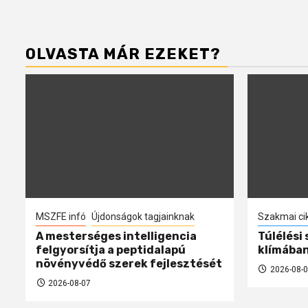
OLVASTA MÁR EZEKET?
MSZFE infó
Újdonságok tagjainknak
Szakmai ci
A mesterséges intelligencia
Túlélési
felgyorsítja a peptidalapú
klímába
növényvédő szerek fejlesztését
2026-08-0
2026-08-07