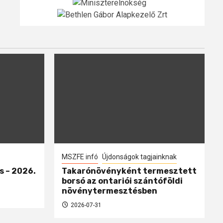
MSZFE infó
Újdonságok tagjainknak
s – 2026.
Takarónövényként termesztett
borsó az ontariói szántóföldi
növénytermesztésben
2026-07-31