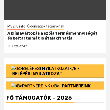
MSZFE infó
Újdonságok tagjainknak
A klímaváltozás a szója termésmennyiségét
és beltartalmát is átalakíthatja
2026-07-17
BELÉPÉSI NYILATKOZAT
PARTNEREINK
FŐ TÁMOGATÓK - 2026