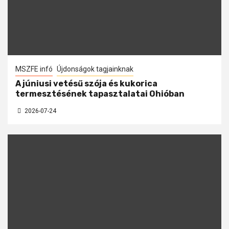
MSZFE infó
Újdonságok tagjainknak
A júniusi vetésű szója és kukorica
termesztésének tapasztalatai Ohióban
2026-07-24