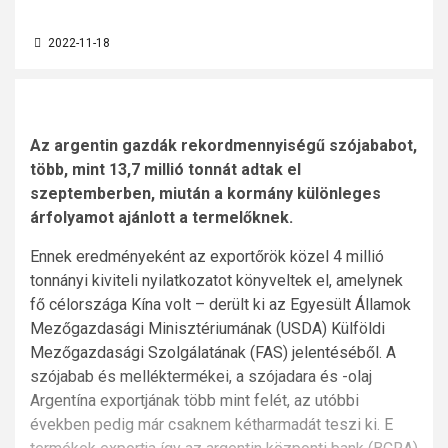
2022-11-18
Az argentin gazdák rekordmennyiségű szójababot,
több, mint 13,7 millió tonnát adtak el
szeptemberben, miután a kormány különleges
árfolyamot ajánlott a termelőknek.
Ennek eredményeként az exportőrök közel 4 millió
tonnányi kiviteli nyilatkozatot könyveltek el, amelynek
fő célországa Kína volt – derült ki az Egyesült Államok
Mezőgazdasági Minisztériumának (USDA) Külföldi
Mezőgazdasági Szolgálatának (FAS) jelentéséből. A
szójabab és melléktermékei, a szójadara és -olaj
Argentína exportjának több mint felét, az utóbbi
években pedig már csaknem kétharmadát teszi ki. E