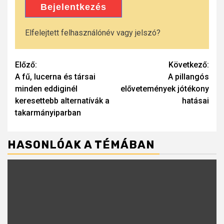
Bejelentkezés
Elfelejtett felhasználónév vagy jelszó?
Continue
Előző:
Következő:
A fű, lucerna és társai
A pillangós
Reading
minden eddiginél
elővetemények jótékony
keresettebb alternatívák a
hatásai
takarmányiparban
HASONLÓAK A TÉMÁBAN