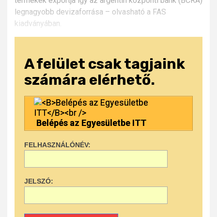
termékek exportja így az argentin központi bank (BCRA)
legnagyobb devizaforrása – olvasható a FAS
kiadványában.
A felület csak tagjaink
számára elérhető.
Belépés az Egyesületbe ITT
FELHASZNÁLÓNÉV:
JELSZÓ: