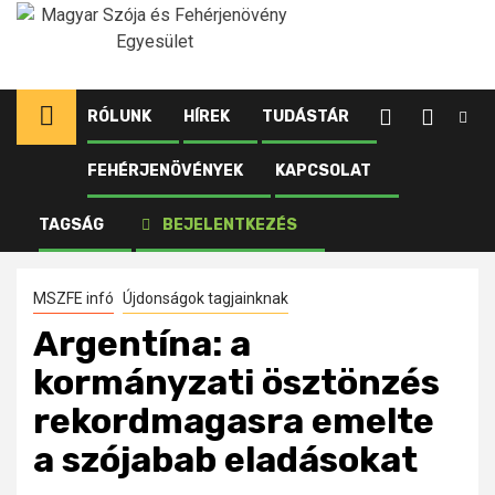
Ugrás
a
tartalomhoz
RÓLUNK
HÍREK
TUDÁSTÁR
FEHÉRJENÖVÉNYEK
KAPCSOLAT
Kezdőlap
Újdonságok tagjainknak
Argentína: a kormányzati ösztönzés rekordmagasra
TAGSÁG
BEJELENTKEZÉS
emelte a szójabab eladásokat
MSZFE infó
Újdonságok tagjainknak
Argentína: a
kormányzati ösztönzés
rekordmagasra emelte
a szójabab eladásokat