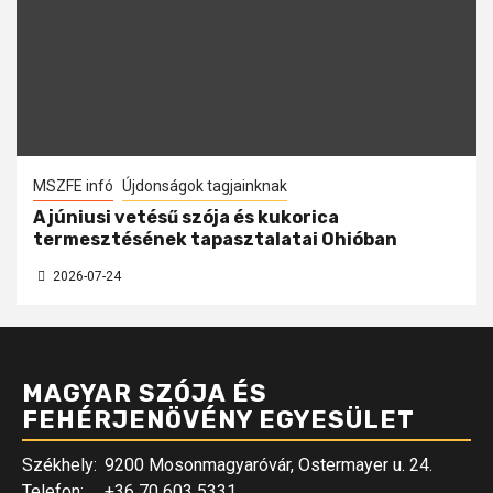
MSZFE infó
Újdonságok tagjainknak
A júniusi vetésű szója és kukorica
termesztésének tapasztalatai Ohióban
2026-07-24
MAGYAR SZÓJA ÉS
FEHÉRJENÖVÉNY EGYESÜLET
Székhely:
9200 Mosonmagyaróvár, Ostermayer u. 24.
Telefon:
+36 70 603 5331