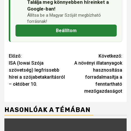
Találja meg könnyebben híreinket a
Google-ban!
Állítsa be a Magyar Szóját megbízható
forrásnak!
Beállítom
Continue
Előző:
Következő:
ISA (Iowai Szója
A növényi illatanyagok
Reading
szövetség) legfrissebb
hasznosítása
hírei a szójabetakarításról
forradalmasítja a
– október 10.
fenntartható
mezőgazdaságot
HASONLÓAK A TÉMÁBAN