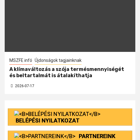
MSZFE infó
Újdonságok tagjainknak
A klímaváltozás a szója termésmennyiségét
és beltartalmát is átalakíthatja
2026-07-17
BELÉPÉSI NYILATKOZAT
PARTNEREINK