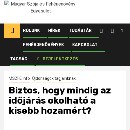
Ugrás
a
tartalomhoz
RÓLUNK
HÍREK
TUDÁSTÁR
FEHÉRJENÖVÉNYEK
KAPCSOLAT
Kezdőlap
Újdonságok tagjainknak
Biztos, hogy mindig az időjárás okolható a kisebb
TAGSÁG
BEJELENTKEZÉS
hozamért?
MSZFE infó
Újdonságok tagjainknak
Biztos, hogy mindig az
időjárás okolható a
kisebb hozamért?