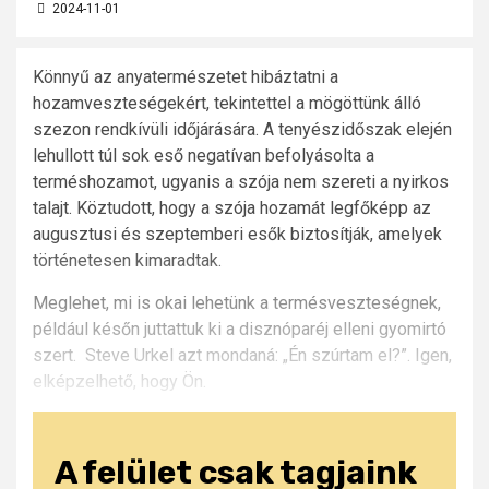
2024-11-01
Könnyű az anyatermészetet hibáztatni a
hozamveszteségekért, tekintettel a mögöttünk álló
szezon rendkívüli időjárására. A tenyészidőszak elején
lehullott túl sok eső negatívan befolyásolta a
terméshozamot, ugyanis a szója nem szereti a nyirkos
talajt. Köztudott, hogy a szója hozamát legfőképp az
augusztusi és szeptemberi esők biztosítják, amelyek
történetesen kimaradtak.
Meglehet, mi is okai lehetünk a termésveszteségnek,
például későn juttattuk ki a disznóparéj elleni gyomirtó
szert. Steve Urkel azt mondaná: „Én szúrtam el?”. Igen,
elképzelhető, hogy Ön.
A felület csak tagjaink