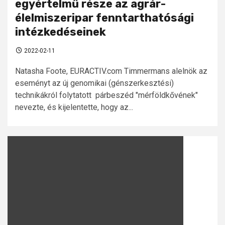
egyértelmű része az agrár-
élelmiszeripar fenntarthatósági
intézkedéseinek
2022-02-11
Natasha Foote, EURACTIV.com Timmermans alelnök az
eseményt az új genomikai (génszerkesztési)
technikákról folytatott párbeszéd "mérföldkővének"
nevezte, és kijelentette, hogy az...