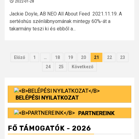
2022-01-28
Jackie Doyle, AB NEO All About Feed 2021.11.19. A
sertéshús szénlábnyomának mintegy 60%-át a
takarmány teszi ki és ebből a...
Bejegyzések
Előző
1
…
18
19
20
21
22
23
lapozása
24
25
Következő
BELÉPÉSI NYILATKOZAT
PARTNEREINK
FŐ TÁMOGATÓK - 2026