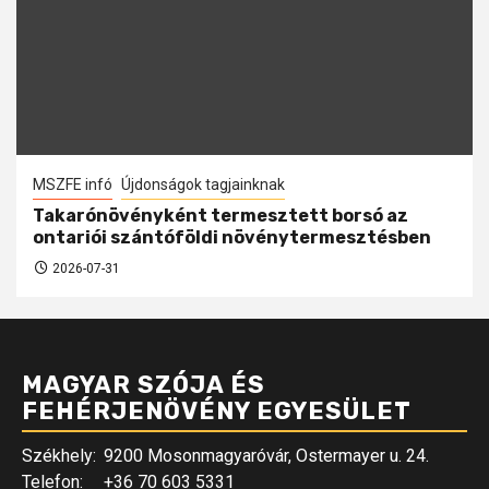
MSZFE infó
Újdonságok tagjainknak
Takarónövényként termesztett borsó az
ontariói szántóföldi növénytermesztésben
2026-07-31
MAGYAR SZÓJA ÉS
FEHÉRJENÖVÉNY EGYESÜLET
Székhely:
9200 Mosonmagyaróvár, Ostermayer u. 24.
Telefon:
+36 70 603 5331