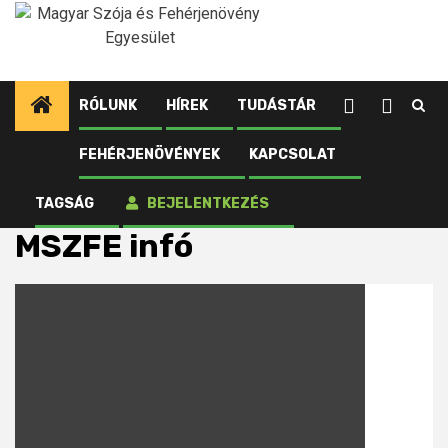
Ugrás
a
tartalomhoz
RÓLUNK
HÍREK
TUDÁSTÁR
FEHÉRJENÖVÉNYEK
KAPCSOLAT
Kezdőlap
Újdonságok tagjainknak
MSZFE infó
Oldal 21
TAGSÁG
BEJELENTKEZÉS
MSZFE infó