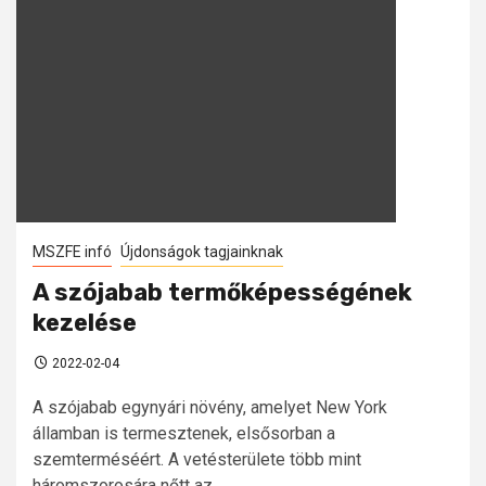
MSZFE infó
Újdonságok tagjainknak
A szójabab termőképességének
kezelése
2022-02-04
A szójabab egynyári növény, amelyet New York
államban is termesztenek, elsősorban a
szemterméséért. A vetésterülete több mint
háromszorosára nőtt az...