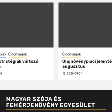
kkek
Újdonságok
Újdonságok
 stratégiák változó
Olajnövénypiaci jelenté
n
augusztus
4
2026-08-04
MAGYAR SZÓJA ÉS
FEHÉRJENÖVÉNY EGYESÜLET