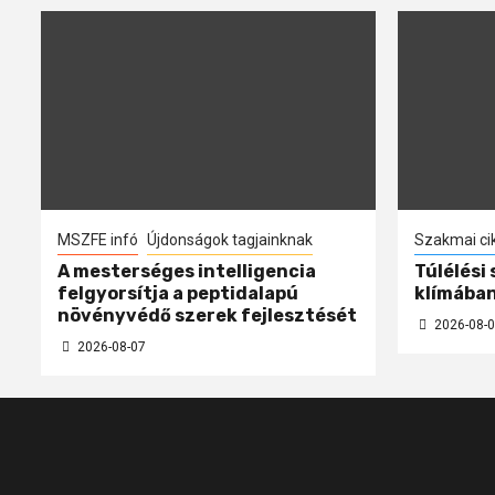
MSZFE infó
Újdonságok tagjainknak
Szakmai ci
A mesterséges intelligencia
Túlélési
felgyorsítja a peptidalapú
klímába
növényvédő szerek fejlesztését
2026-08-0
2026-08-07