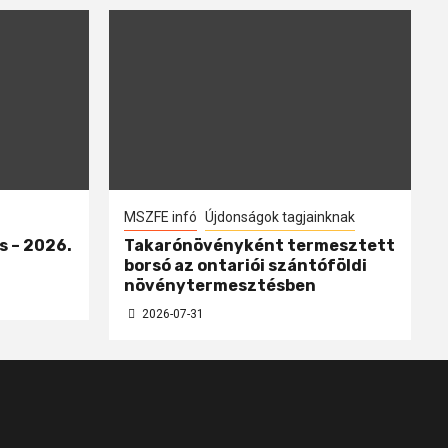
MSZFE infó
Újdonságok tagjainknak
s – 2026.
Takarónövényként termesztett
borsó az ontariói szántóföldi
növénytermesztésben
2026-07-31