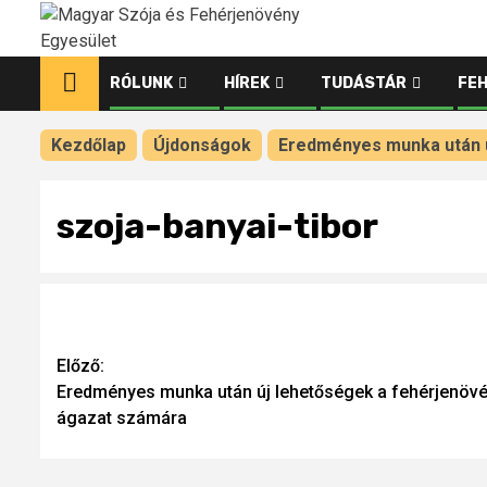
Ugrás
a
tartalomhoz
RÓLUNK
HÍREK
TUDÁSTÁR
FE
Kezdőlap
Újdonságok
Eredményes munka után 
szoja-banyai-tibor
Continue
Előző:
Eredményes munka után új lehetőségek a fehérjenöv
Reading
ágazat számára