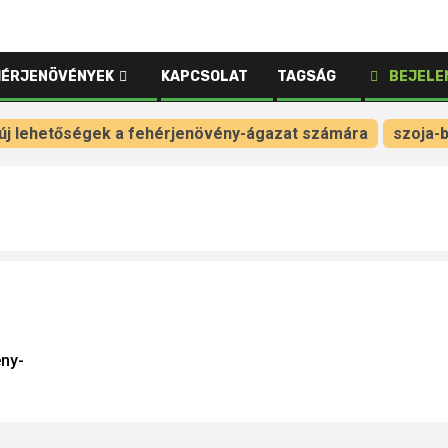
HÉRJENÖVÉNYEK
KAPCSOLAT
TAGSÁG
BEJELE
új lehetőségek a fehérjenövény-ágazat számára
szoja-b
ény-