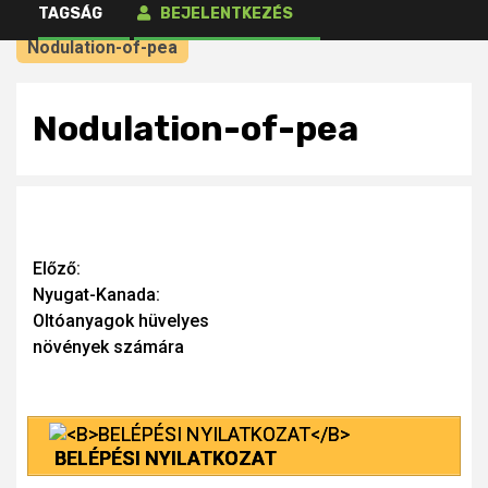
TAGSÁG
BEJELENTKEZÉS
számára
Nodulation-of-pea
Nodulation-of-pea
Continue
Előző:
Nyugat-Kanada:
Reading
Oltóanyagok hüvelyes
növények számára
BELÉPÉSI NYILATKOZAT