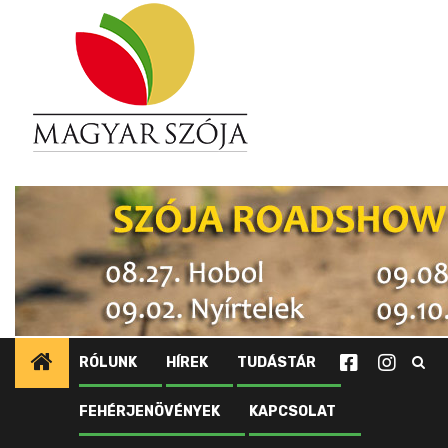
Ugrás
a
tartalomhoz
RÓLUNK
HÍREK
TUDÁSTÁR
FEHÉRJENÖVÉNYEK
KAPCSOLAT
Kezdőlap
Újdonságok tagjainknak
Nyugat-Kanada: Oltóanyagok hüvelyes növények