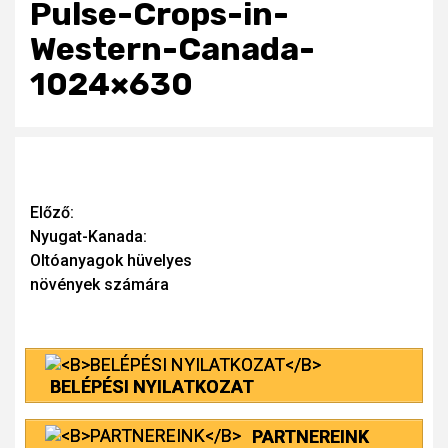
Pulse-Crops-in-
Western-Canada-
1024×630
Continue
Előző:
Nyugat-Kanada:
Reading
Oltóanyagok hüvelyes
növények számára
BELÉPÉSI NYILATKOZAT
PARTNEREINK