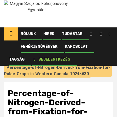
Ugrás
a
tartalomhoz
RÓLUNK
HÍREK
TUDÁSTÁR
FEHÉRJENÖVÉNYEK
KAPCSOLAT
Kezdőlap
Újdonságok tagjainknak
Nyugat-Kanada: Oltóanyagok hüvelyes növények
TAGSÁG
BEJELENTKEZÉS
számára
Percentage-of-Nitrogen-Derived-from-Fixation-for-
Pulse-Crops-in-Western-Canada-1024×630
Percentage-of-
Nitrogen-Derived-
from-Fixation-for-