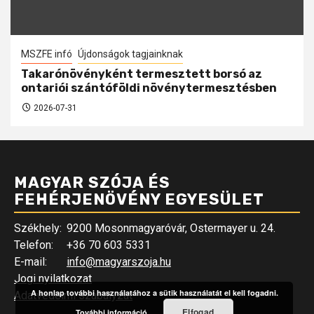
MSZFE infó
Újdonságok tagjainknak
Takarónövényként termesztett borsó az
ontariói szántóföldi növénytermesztésben
2026-07-31
MAGYAR SZÓJA ÉS
FEHÉRJENÖVÉNY EGYESÜLET
Székhely:
9200 Mosonmagyaróvár, Ostermayer u. 24.
Telefon:
+36 70 603 5331
E-mail:
info@magyarszoja.hu
Jogi nyilatkozat
A honlap további használatához a sütik használatát el kell fogadni.
Adatvédelmi szabályzat
Elfogad
További információ