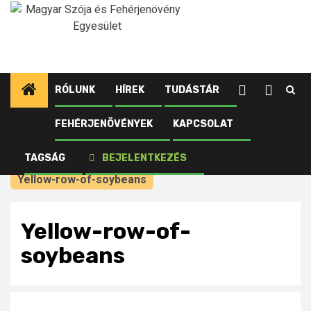
Ugrás
a
tartalomhoz
RÓLUNK
HÍREK
TUDÁSTÁR
FEHÉRJENÖVÉNYEK
KAPCSOLAT
Kezdőlap
Újdonságok tagjainknak
Nyugat-Kanada: Oltóanyagok hüvelyes növények
TAGSÁG
BEJELENTKEZÉS
számára
Yellow-row-of-soybeans
Yellow-row-of-
soybeans