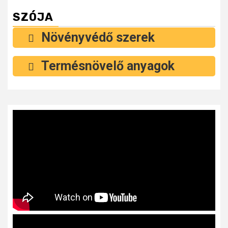
SZÓJA
Növényvédő szerek
Termésnövelő anyagok