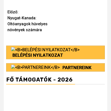
Continue
Előző:
Nyugat-Kanada:
Reading
Oltóanyagok hüvelyes
növények számára
BELÉPÉSI NYILATKOZAT
PARTNEREINK
FŐ TÁMOGATÓK - 2026