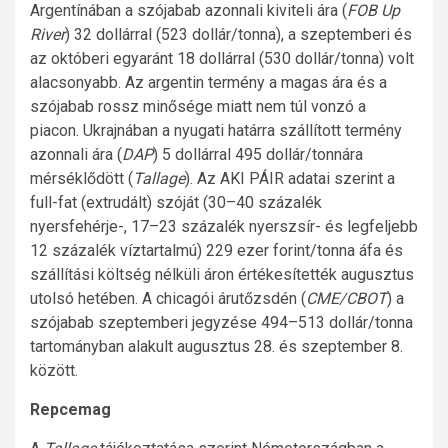
Argentínában a szójabab azonnali kiviteli ára (
FOB Up
River
) 32 dollárral (523 dollár/tonna), a szeptemberi és
az októberi egyaránt 18 dollárral (530 dollár/tonna) volt
alacsonyabb. Az argentin termény a magas ára és a
szójabab rossz minősége miatt nem túl vonzó a
piacon. Ukrajnában a nyugati határra szállított termény
azonnali ára (
DAP
) 5 dollárral 495 dollár/tonnára
mérséklődött (
Tallage
). Az AKI PÁIR adatai szerint a
full-fat (extrudált) szóját (30–40 százalék
nyersfehérje-, 17–23 százalék nyerszsír- és legfeljebb
12 százalék víztartalmú) 229 ezer forint/tonna áfa és
szállítási költség nélküli áron értékesítették augusztus
utolsó hetében. A chicagói árutőzsdén (
CME/CBOT
) a
szójabab szeptemberi jegyzése 494–513 dollár/tonna
tartományban alakult augusztus 28. és szeptember 8.
között.
Repcemag