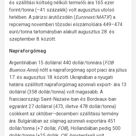
és szállítási költség nélküli termelői ára 165 ezer
forint/tonna (–41 százalék) volt augusztus utolsó
hetében. A párizsi árutőzsdén (
Euronext/MATIF
) a
repcemag novemberi tőzsdei elszámolóára 449–474
euró/tonna tartományban alakult augusztus 28. és
szeptember 8. között.
Napraforgómag
Argentínában 15 dollárral 440 dollár/tonnára (
FOB
Buenos Aires
) nőtt a napraforgómag spot piaci ára július
17. és augusztus 18. között. Ukrajnában a nyugati
határra szállított napraforgómag azonnali export- ára 13
dollárral (358 dollár/tonna) volt magasabb. A
franciaországi Saint-Nazaire-ban és Bordeaux-ban
egyaránt 27 dollárral (473, illetve 478 dollár/tonna)
csökkent az október–decemberi szállítású termény
ára. Bulgáriában az olajmag azonnali exportára 451
dollár/tonna (+7 dollár,
FOB
), Hollandiában pedig 500
dollár/tonna (+25 dollár,
CIF Amsterdam
) volt