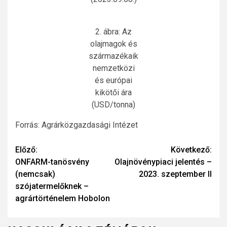
2. ábra: Az
olajmagok és
származékaik
nemzetközi
és európai
kikötői ára
(USD/tonna)
Forrás: Agrárközgazdasági Intézet
Continue
Előző:
Következő:
ONFARM-tanösvény
Olajnövénypiaci jelentés –
Reading
(nemcsak)
2023. szeptember II
szójatermelőknek –
agrártörténelem Hobolon