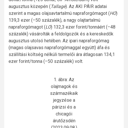
augusztus közepén (
Tallage
). Az AKI PÁIR adatai
szerint a magas olajsavtartalmú napraforgómagot (
HO
)
139,3 ezer (–50 százalék), a nagy olajtartalmú
napraforgómagot (
LO
) 132,3 ezer forint/tonnáért (–48
százalék) vásárolták a feldolgozók és a kereskedők
augusztus utolsó hetében. Az ipari napraforgómag
(magas olajsavas napraforgómaggal együtt) áfa és
szállítási költség nélküli termelői ára átlagosan 134,1
ezer forint/tonna (–50 százalék) volt.
1. ábra: Az
olajmagok és
származékaik
jegyzése a
párizsi és a
chicagói
árutőzsdén
(2023.09.08.)