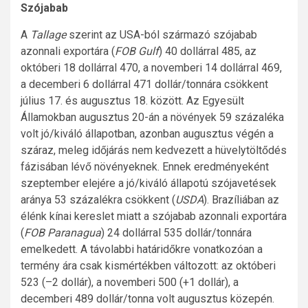
Szójabab
A
Tallage
szerint az USA-ból származó szójabab
azonnali exportára (
FOB Gulf
) 40 dollárral 485, az
októberi 18 dollárral 470, a novemberi 14 dollárral 469,
a decemberi 6 dollárral 471 dollár/tonnára csökkent
július 17. és augusztus 18. között. Az Egyesült
Államokban augusztus 20-án a növények 59 százaléka
volt jó/kiváló állapotban, azonban augusztus végén a
száraz, meleg időjárás nem kedvezett a hüvelytöltődés
fázisában lévő növényeknek. Ennek eredményeként
szeptember elejére a jó/kiváló állapotú szójavetések
aránya 53 százalékra csökkent (
USDA
). Brazíliában az
élénk kínai kereslet miatt a szójabab azonnali exportára
(
FOB Paranagua
) 24 dollárral 535 dollár/tonnára
emelkedett. A távolabbi határidőkre vonatkozóan a
termény ára csak kismértékben változott: az októberi
523 (–2 dollár), a novemberi 500 (+1 dollár), a
decemberi 489 dollár/tonna volt augusztus közepén.