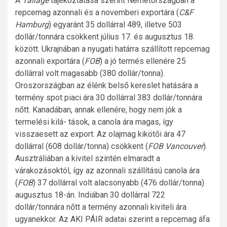
A
Tallage
tájékoztatása szerint Németországban a
repcemag azonnali és a novemberi exportára (
C&F
Hamburg
) egyaránt 35 dollárral 489, illetve 503
dollár/tonnára csökkent július 17. és augusztus 18.
között. Ukrajnában a nyugati határra szállított repcemag
azonnali exportára (
FOB
) a jó termés ellenére 25
dollárral volt magasabb (380 dollár/tonna).
Oroszországban az élénk belső kereslet hatására a
termény spot piaci ára 30 dollárral 383 dollár/tonnára
nőtt. Kanadában, annak ellenére, hogy nem jók a
termelési kilá- tások, a canola ára magas, így
visszaesett az export. Az olajmag kikötői ára 47
dollárral (608 dollár/tonna) csökkent (
FOB Vancouver
).
Ausztráliában a kivitel szintén elmaradt a
várakozásoktól, így az azonnali szállítású canola ára
(
FOB
) 37 dollárral volt alacsonyabb (476 dollár/tonna)
augusztus 18-án. Indiában 30 dollárral 722
dollár/tonnára nőtt a termény azonnali kiviteli ára
ugyanekkor. Az AKI PÁIR adatai szerint a repcemag áfa