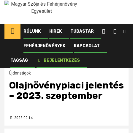
Ugrás
a
tartalomhoz
RÓLUNK
HÍREK
TUDÁSTÁR
FEHÉRJENÖVÉNYEK
KAPCSOLAT
Kezdőlap
Újdonságok
Olajnövénypiaci jelentés – 2023. szeptember
TAGSÁG
BEJELENTKEZÉS
Újdonságok
Olajnövénypiaci jelentés
– 2023. szeptember
2023-09-14