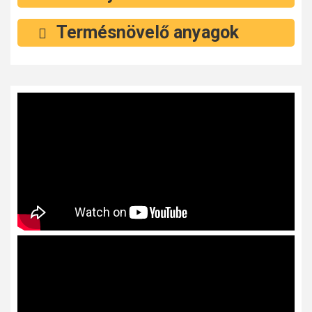
Termésnövelő anyagok