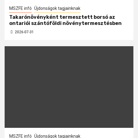
MSZFE infó
Újdonságok tagjainknak
Takarónövényként termesztett borsó az
ontariói szántóföldi növénytermesztésben
2026-07-31
MSZFE infó
Újdonságok tagjainknak