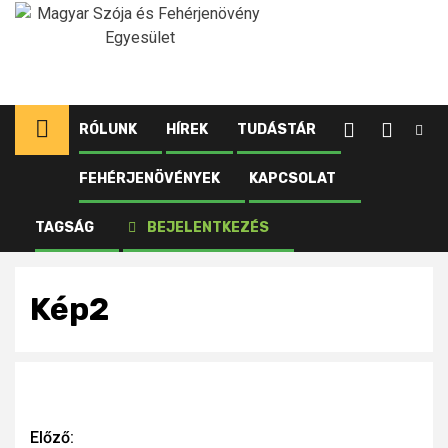
Ugrás
a
tartalomhoz
RÓLUNK
HÍREK
TUDÁSTÁR
FEHÉRJENÖVÉNYEK
KAPCSOLAT
Kezdőlap
Újdonságok
Olajnövénypiaci jelentés – 2025. december II.
TAGSÁG
BEJELENTKEZÉS
Kép2
Kép2
Continue
Előző: