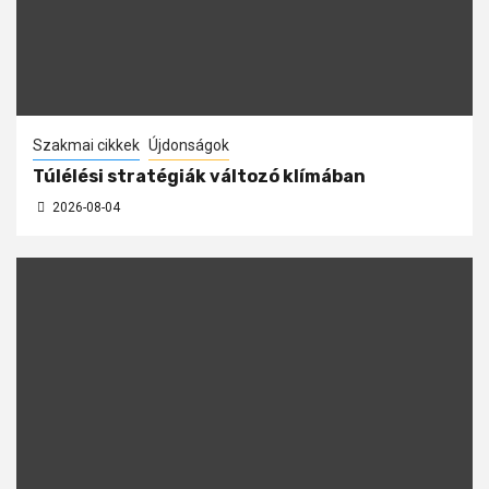
Szakmai cikkek
Újdonságok
Túlélési stratégiák változó klímában
2026-08-04