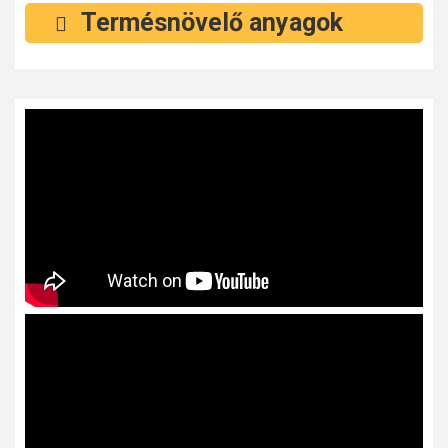
Termésnövelő anyagok