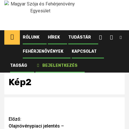
Ugrás
a
tartalomhoz
RÓLUNK
HÍREK
TUDÁSTÁR
FEHÉRJENÖVÉNYEK
KAPCSOLAT
Kezdőlap
Újdonságok
Olajnövénypiaci jelentés – 2025. január
Kép2
TAGSÁG
BEJELENTKEZÉS
Kép2
Continue
Előző:
Olajnövénypiaci jelentés –