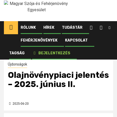
Ugrás
a
tartalomhoz
RÓLUNK
HÍREK
TUDÁSTÁR
FEHÉRJENÖVÉNYEK
KAPCSOLAT
Kezdőlap
Újdonságok
Olajnövénypiaci jelentés – 2025. június II.
TAGSÁG
BEJELENTKEZÉS
Újdonságok
Olajnövénypiaci jelentés
– 2025. június II.
2025-06-20