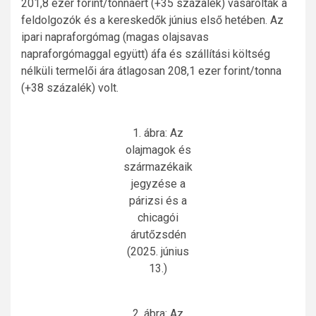
201,8 ezer forint/tonnáért (+35 százalék) vásárolták a
feldolgozók és a kereskedők június első hetében. Az
ipari napraforgómag (magas olajsavas
napraforgómaggal együtt) áfa és szállítási költség
nélküli termelői ára átlagosan 208,1 ezer forint/tonna
(+38 százalék) volt.
1. ábra: Az
olajmagok és
származékaik
jegyzése a
párizsi és a
chicagói
árutőzsdén
(2025. június
13.)
2. ábra: Az