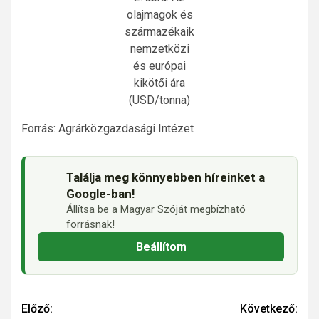
olajmagok és
származékaik
nemzetközi
és európai
kikötői ára
(USD/tonna)
Forrás: Agrárközgazdasági Intézet
Találja meg könnyebben híreinket a
Google-ban!
Állítsa be a Magyar Szóját megbízható
forrásnak!
Beállítom
Continue
Előző:
Következő: