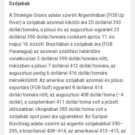
Szójabab
A Stratégie Grains adatai szerint Argentínában (FOB Up
River) a szójabab azonnali kikötői ára 20 dollárral 393
dollár/tonnára, a júliusi és az augusztusi egyaránt 23
dollárral 390 dollár/tonnára csökkent április 11. és
május 16. között. Brazíliában a szójabab ára (FOB
Paranagua) az azonnali szállítási határidőre
vonatkozóan 3 dollárral 399 dollár/tonnára nőtt,
miközben a júliusi 7 dollárral 412 dollár/tonnára, az
augusztusi pedig 6 dollárral 416 dollár/tonnára
mérséklődött. Az amerikai szójabab azonnali és júliusi
exportára (FOB Gulf) egyaránt 8 dollárral 414
dollár/tonnára nőtt, az augusztusi 408 dollár/tonna (–4
dollár), a szeptemberi 411 dollár/tonna volt a jelzett
időszakban. Ukrajnában 383 dollár/tonna volt a
szójabab spot piaci ára ugyanekkor. Az Európai
Bizottság adatai szerint az argentin szójababbal 390–
395, a brazíliaival 408–414, az amerikaival 413–415, az