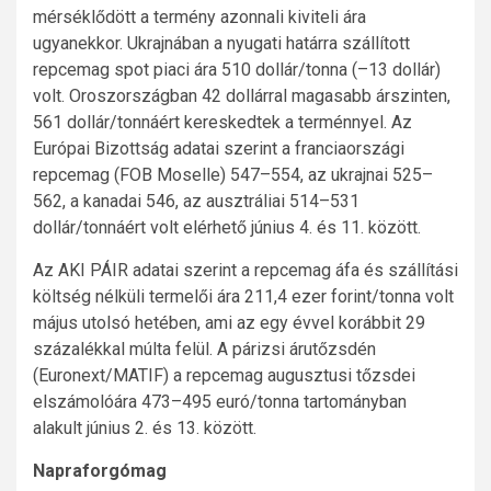
mérséklődött a termény azonnali kiviteli ára
ugyanekkor. Ukrajnában a nyugati határra szállított
repcemag spot piaci ára 510 dollár/tonna (–13 dollár)
volt. Oroszországban 42 dollárral magasabb árszinten,
561 dollár/tonnáért kereskedtek a terménnyel. Az
Európai Bizottság adatai szerint a franciaországi
repcemag (FOB Moselle) 547–554, az ukrajnai 525–
562, a kanadai 546, az ausztráliai 514–531
dollár/tonnáért volt elérhető június 4. és 11. között.
Az AKI PÁIR adatai szerint a repcemag áfa és szállítási
költség nélküli termelői ára 211,4 ezer forint/tonna volt
május utolsó hetében, ami az egy évvel korábbit 29
százalékkal múlta felül. A párizsi árutőzsdén
(Euronext/MATIF) a repcemag augusztusi tőzsdei
elszámolóára 473–495 euró/tonna tartományban
alakult június 2. és 13. között.
Napraforgómag