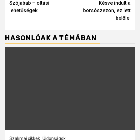
Szójabab – oltási
Késve indult a
Reading
lehetőségek
borsószezon, ez lett
belőle!
HASONLÓAK A TÉMÁBAN
Szakmai cikkek
Újdonságok