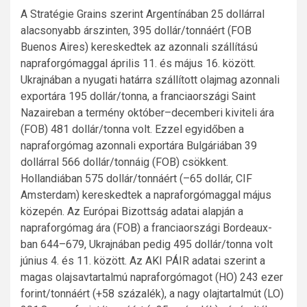
A Stratégie Grains szerint Argentínában 25 dollárral
alacsonyabb árszinten, 395 dollár/tonnáért (FOB
Buenos Aires) kereskedtek az azonnali szállítású
napraforgómaggal április 11. és május 16. között.
Ukrajnában a nyugati határra szállított olajmag azonnali
exportára 195 dollár/tonna, a franciaországi Saint
Nazaireban a termény október–decemberi kiviteli ára
(FOB) 481 dollár/tonna volt. Ezzel egyidőben a
napraforgómag azonnali exportára Bulgáriában 39
dollárral 566 dollár/tonnáig (FOB) csökkent.
Hollandiában 575 dollár/tonnáért (–65 dollár, CIF
Amsterdam) kereskedtek a napraforgómaggal május
közepén. Az Európai Bizottság adatai alapján a
napraforgómag ára (FOB) a franciaországi Bordeaux-
ban 644–679, Ukrajnában pedig 495 dollár/tonna volt
június 4. és 11. között. Az AKI PÁIR adatai szerint a
magas olajsavtartalmú napraforgómagot (HO) 243 ezer
forint/tonnáért (+58 százalék), a nagy olajtartalmút (LO)