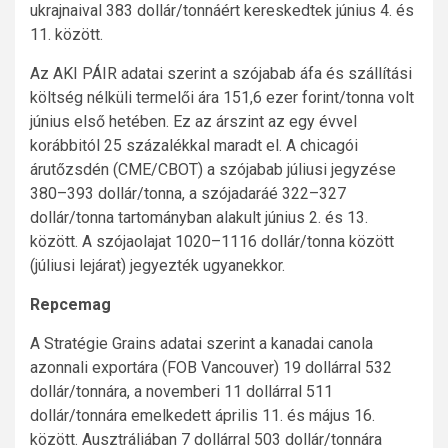
ukrajnaival 383 dollár/tonnáért kereskedtek június 4. és
11. között.
Az AKI PÁIR adatai szerint a szójabab áfa és szállítási
költség nélküli termelői ára 151,6 ezer forint/tonna volt
június első hetében. Ez az árszint az egy évvel
korábbitól 25 százalékkal maradt el. A chicagói
árutőzsdén (CME/CBOT) a szójabab júliusi jegyzése
380–393 dollár/tonna, a szójadaráé 322–327
dollár/tonna tartományban alakult június 2. és 13.
között. A szójaolajat 1020–1116 dollár/tonna között
(júliusi lejárat) jegyezték ugyanekkor.
Repcemag
A Stratégie Grains adatai szerint a kanadai canola
azonnali exportára (FOB Vancouver) 19 dollárral 532
dollár/tonnára, a novemberi 11 dollárral 511
dollár/tonnára emelkedett április 11. és május 16.
között. Ausztráliában 7 dollárral 503 dollár/tonnára