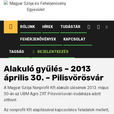
Ugrás
a
tartalomhoz
RÓLUNK
HÍREK
TUDÁSTÁR
FEHÉRJENÖVÉNYEK
KAPCSOLAT
Kezdőlap
Tudástár
Média
Archívum
Média
TAGSÁG
BEJELENTKEZÉS
Alakuló gyűlés – 2013 április 30. – Pilisvörösvár
Alakuló gyűlés – 2013
április 30. – Pilisvörösvár
A Magyar Szója Nonprofit Kft alakuló ülésének 2013. május
30-án az UBM Agro ZRT Pilisvörösvári irodaháza adott
otthont.
Az nonprofit Kft alapításával kapcsolatos feladatok mellett,