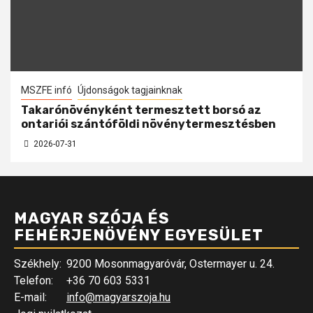
MSZFE infó
Újdonságok tagjainknak
Takarónövényként termesztett borsó az
ontariói szántóföldi növénytermesztésben
2026-07-31
MAGYAR SZÓJA ÉS
FEHÉRJENÖVÉNY EGYESÜLET
Székhely:
9200 Mosonmagyaróvár, Ostermayer u. 24.
Telefon:
+36 70 603 5331
E-mail:
info@magyarszoja.hu