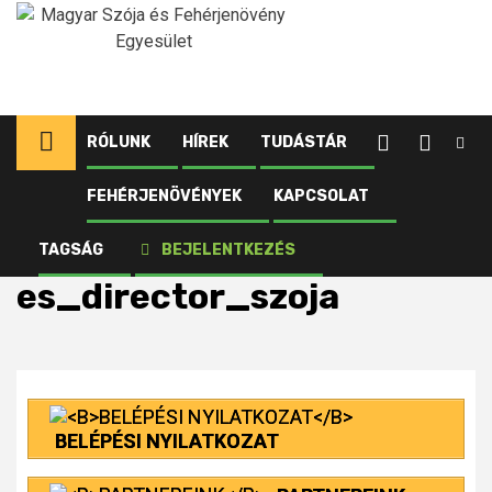
Ugrás
a
tartalomhoz
RÓLUNK
HÍREK
TUDÁSTÁR
FEHÉRJENÖVÉNYEK
KAPCSOLAT
Kezdőlap
Fehérjenövények
Szója
Fajták
Igen korai
ES DIRECTOR
es_director_szoja
TAGSÁG
BEJELENTKEZÉS
es_director_szoja
BELÉPÉSI NYILATKOZAT