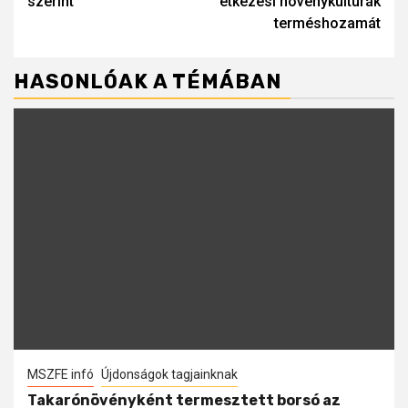
szerint
étkezési növénykultúrák
terméshozamát
HASONLÓAK A TÉMÁBAN
MSZFE infó
Újdonságok tagjainknak
Takarónövényként termesztett borsó az