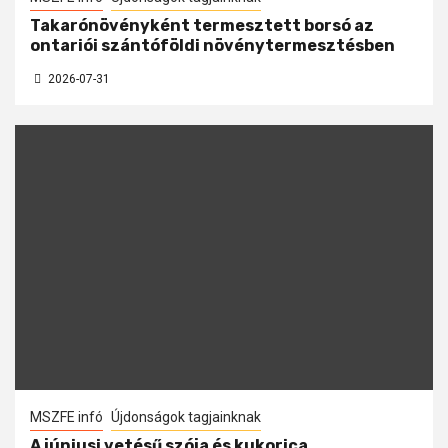
Takarónövényként termesztett borsó az
ontariói szántóföldi növénytermesztésben
2026-07-31
MSZFE infó
Újdonságok tagjainknak
A júniusi vetésű szója és kukorica