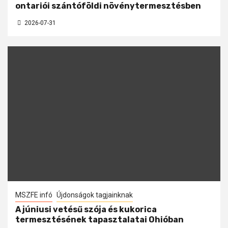
ontariói szántóföldi növénytermesztésben
2026-07-31
MSZFE infó
Újdonságok tagjainknak
A júniusi vetésű szója és kukorica
termesztésének tapasztalatai Ohióban