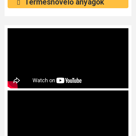
Termésnövelő anyagok