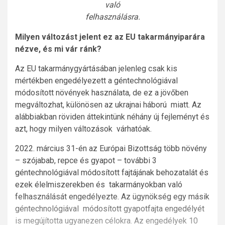
való
felhasználásra.
Milyen változást jelent ez az EU takarmányiparára
nézve, és mi vár ránk?
Az EU takarmánygyártásában jelenleg csak kis
mértékben engedélyezett a géntechnológiával
módosított növények használata, de ez a jövőben
megváltozhat, különösen az ukrajnai háború miatt. Az
alábbiakban röviden áttekintünk néhány új fejleményt és
azt, hogy milyen változások várhatóak.
2022. március 31-én az Európai Bizottság több növény
– szójabab, repce és gyapot – további 3
géntechnológiával módosított fajtájának behozatalát és
ezek élelmiszerekben és takarmányokban való
felhasználását engedélyezte. Az ügynökség egy másik
géntechnológiával módosított gyapotfajta engedélyét
is megújította ugyanezen célokra. Az engedélyek 10