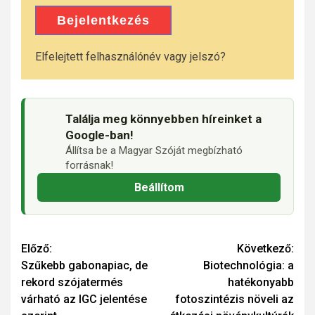
Bejelentkezés
Elfelejtett felhasználónév vagy jelszó?
Találja meg könnyebben híreinket a
Google-ban!
Állítsa be a Magyar Szóját megbízható
forrásnak!
Beállítom
Continue
Előző:
Következő:
Szűkebb gabonapiac, de
Biotechnológia: a
Reading
rekord szójatermés
hatékonyabb
várható az IGC jelentése
fotoszintézis növeli az