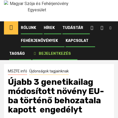
Ugrás
a
tartalomhoz
RÓLUNK
HÍREK
TUDÁSTÁR
FEHÉRJENÖVÉNYEK
KAPCSOLAT
Kezdőlap
Újdonságok tagjainknak
Újabb 3 genetikailag módosított növény EU-ba
TAGSÁG
BEJELENTKEZÉS
történő behozatala kapott engedélyt
MSZFE infó
Újdonságok tagjainknak
Újabb 3 genetikailag
módosított növény EU-
ba történő behozatala
kapott engedélyt