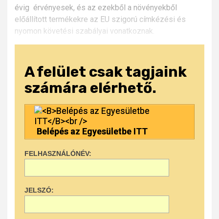
évig érvényesek, és az ezekből a növényekből
előállított termékekre az EU szigorú címkézési és
nyomon követési szabályai vonatkoznak.
A felület csak tagjaink
számára elérhető.
Belépés az Egyesületbe ITT
FELHASZNÁLÓNÉV:
JELSZÓ: