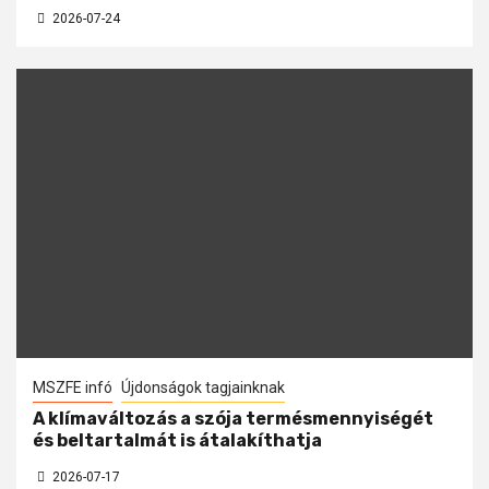
2026-07-24
MSZFE infó
Újdonságok tagjainknak
A klímaváltozás a szója termésmennyiségét
és beltartalmát is átalakíthatja
2026-07-17