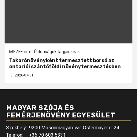
MSZFE infó
Újdonságok tagjainknak
Takarónövényként termesztett borsó az
ontariói szántóföldi növénytermesztésben
2026-07-31
MAGYAR SZÓJA ÉS
FEHÉRJENÖVÉNY EGYESÜLET
Székhely:
9200 Mosonmagyaróvár, Ostermayer u. 24.
Telefon:
+36 70 603 5331