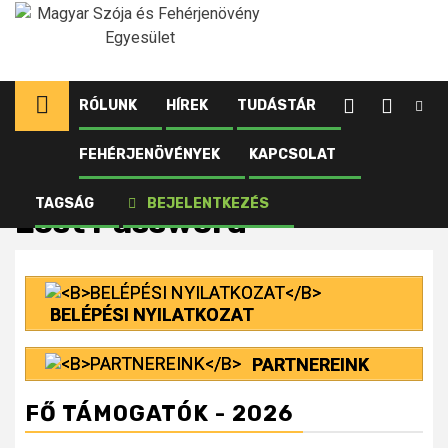
Ugrás
a
tartalomhoz
RÓLUNK
HÍREK
TUDÁSTÁR
FEHÉRJENÖVÉNYEK
KAPCSOLAT
Kezdőlap
Lost Password
TAGSÁG
BEJELENTKEZÉS
Lost Password
BELÉPÉSI NYILATKOZAT
PARTNEREINK
FŐ TÁMOGATÓK - 2026