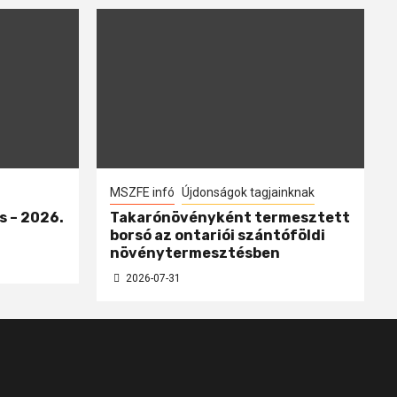
MSZFE infó
Újdonságok tagjainknak
s – 2026.
Takarónövényként termesztett
borsó az ontariói szántóföldi
növénytermesztésben
2026-07-31