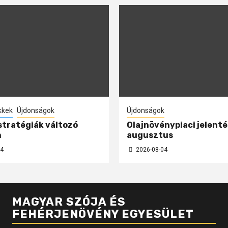
kkek
Újdonságok
Újdonságok
 stratégiák változó
Olajnövénypiaci jelenté
n
augusztus
4
2026-08-04
MAGYAR SZÓJA ÉS
FEHÉRJENÖVÉNY EGYESÜLET