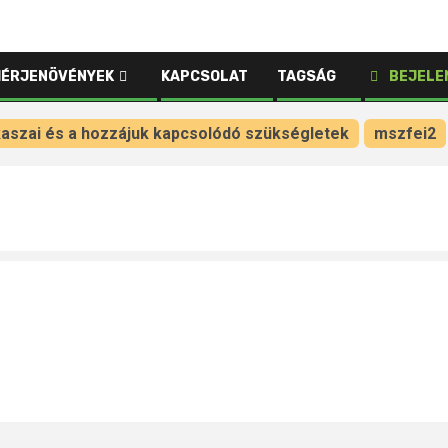
HÉRJENÖVÉNYEK
KAPCSOLAT
TAGSÁG
BEJELE
kaszai és a hozzájuk kapcsolódó szükségletek
mszfei2