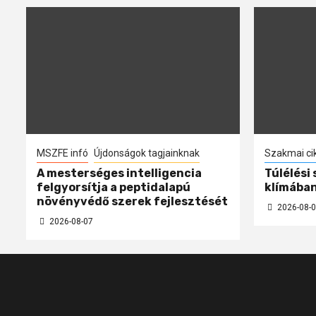
MSZFE infó
Újdonságok tagjainknak
Szakmai ci
A mesterséges intelligencia
Túlélési
felgyorsítja a peptidalapú
klímába
növényvédő szerek fejlesztését
2026-08-0
2026-08-07