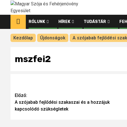
Ugrás
a
tartalomhoz
RÓLUNK
HÍREK
TUDÁSTÁR
FE
Kezdőlap
Újdonságok
A szójabab fejlődési sza
mszfei2
Continue
Előző:
A szójabab fejlődési szakaszai és a hozzájuk
Reading
kapcsolódó szükségletek