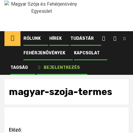
Ugrás
a
tartalomhoz
RÓLUNK
HÍREK
TUDÁSTÁR
FEHÉRJENÖVÉNYEK
KAPCSOLAT
Kezdőlap
Újdonságok
Beadja a derekát az ukrán szója is, esnek az árak
TAGSÁG
BEJELENTKEZÉS
magyar-szoja-termes
magyar-szoja-termes
Continue
Előző: