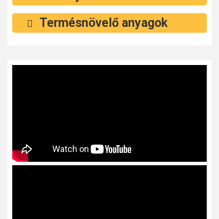
Termésnövelő anyagok