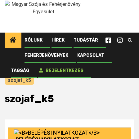
Ugrás
a
tartalomhoz
RÓLUNK
HÍREK
TUDÁSTÁR
FEHÉRJENÖVÉNYEK
KAPCSOLAT
Kezdőlap
Fotók Első Országos Szója Fórum – 2014. február 25.
TAGSÁG
BEJELENTKEZÉS
– Budapest
szojaf_k5
szojaf_k5