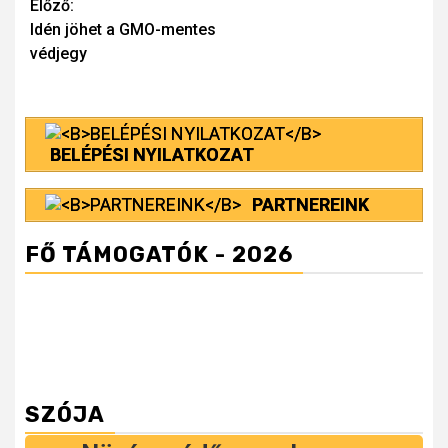
Continue
Előző:
Idén jöhet a GMO-mentes
Reading
védjegy
BELÉPÉSI NYILATKOZAT
PARTNEREINK
FŐ TÁMOGATÓK - 2026
SZÓJA