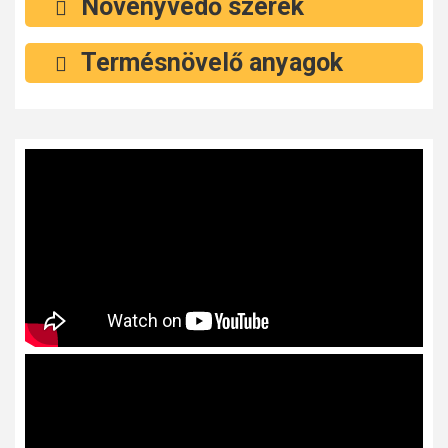
Növényvédő szerek
Termésnövelő anyagok