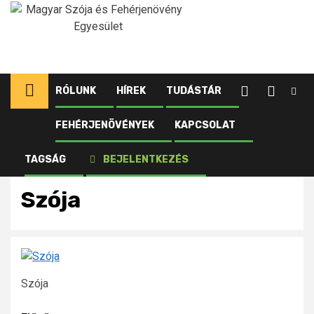
Ugrás
a
tartalomhoz
RÓLUNK
HÍREK
TUDÁSTÁR
FEHÉRJENÖVÉNYEK
KAPCSOLAT
Kezdőlap
Újdonságok
Idén jöhet a GMO-mentes védjegy
Szója
TAGSÁG
BEJELENTKEZÉS
Szója
Szója