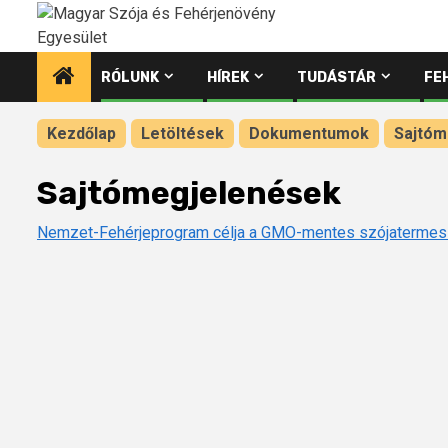
Ugrás
a
tartalomhoz
RÓLUNK
HÍREK
TUDÁSTÁR
FE
Kezdőlap
Letöltések
Dokumentumok
Sajtóm
Sajtómegjelenések
Nemzet-Fehérjeprogram célja a GMO-mentes szójaterme