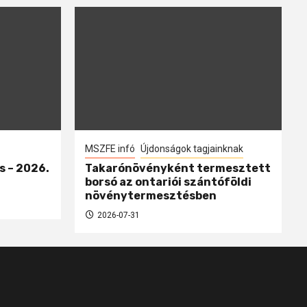
MSZFE infó
Újdonságok tagjainknak
s – 2026.
Takarónövényként termesztett
borsó az ontariói szántóföldi
növénytermesztésben
2026-07-31