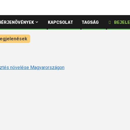
HÉRJENÖVÉNYEK
KAPCSOLAT
TAGSÁG
BEJELE
egjelenések
sztés növelése Magyarországon