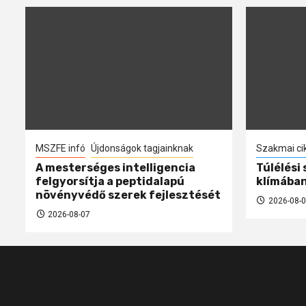
MSZFE infó
Újdonságok tagjainknak
Szakmai ci
A mesterséges intelligencia
Túlélési
felgyorsítja a peptidalapú
klímába
növényvédő szerek fejlesztését
2026-08-0
2026-08-07