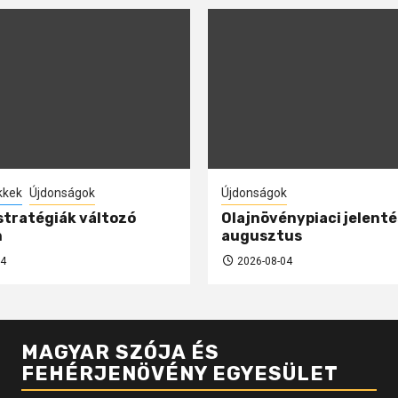
kkek
Újdonságok
Újdonságok
 stratégiák változó
Olajnövénypiaci jelenté
n
augusztus
4
2026-08-04
MAGYAR SZÓJA ÉS
FEHÉRJENÖVÉNY EGYESÜLET