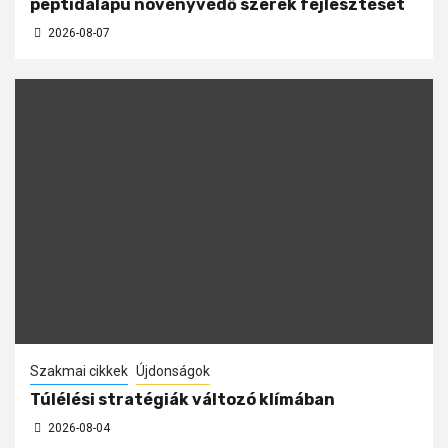
peptidalapú növényvédő szerek fejlesztését
2026-08-07
Szakmai cikkek
Újdonságok
Túlélési stratégiák változó klímában
2026-08-04