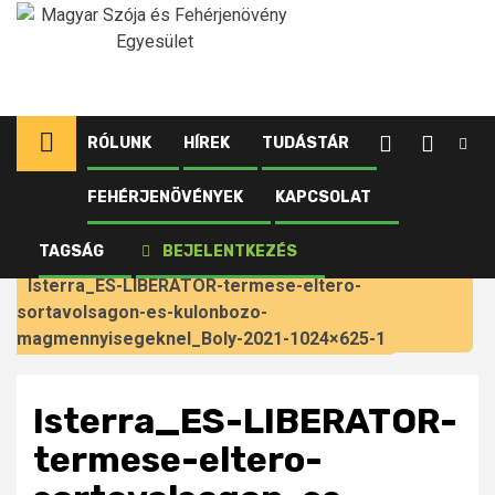
Ugrás
a
tartalomhoz
RÓLUNK
HÍREK
TUDÁSTÁR
FEHÉRJENÖVÉNYEK
KAPCSOLAT
Kezdőlap
Újdonságok
Milyen sortávolsággal és tőszámmal vessük a
TAGSÁG
BEJELENTKEZÉS
szójáinkat?
Isterra_ES-LIBERATOR-termese-eltero-
sortavolsagon-es-kulonbozo-
magmennyisegeknel_Boly-2021-1024×625-1
Isterra_ES-LIBERATOR-
termese-eltero-