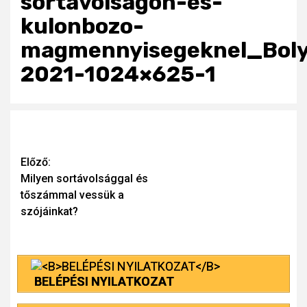
sortavolsagon-es-
kulonbozo-
magmennyisegeknel_Boly
2021-1024×625-1
Continue
Előző:
Milyen sortávolsággal és
Reading
tőszámmal vessük a
szójáinkat?
BELÉPÉSI NYILATKOZAT