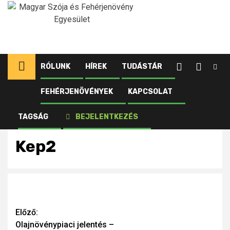
Ugrás
a
tartalomhoz
RÓLUNK
HÍREK
TUDÁSTÁR
FEHÉRJENÖVÉNYEK
KAPCSOLAT
Kezdőlap
Újdonságok
Olajnövénypiaci jelentés – 2022. november
Kep2
TAGSÁG
BEJELENTKEZÉS
Kep2
Continue
Előző:
Olajnövénypiaci jelentés –