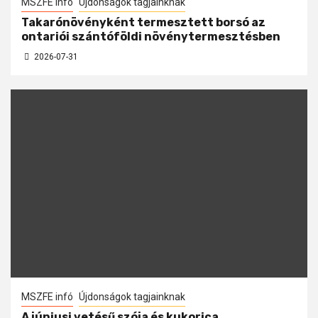
MSZFE infó
Újdonságok tagjainknak
Takarónövényként termesztett borsó az
ontariói szántóföldi növénytermesztésben
2026-07-31
MSZFE infó
Újdonságok tagjainknak
A júniusi vetésű szója és kukorica