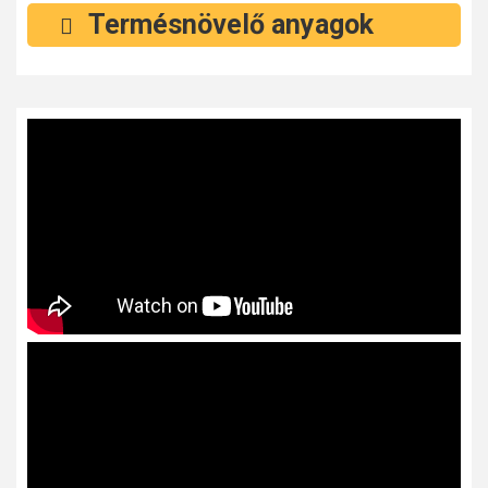
Termésnövelő anyagok