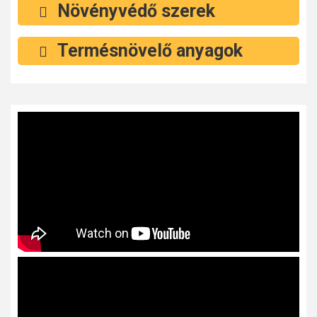
Növényvédő szerek
Termésnövelő anyagok