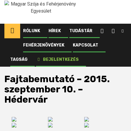
Ugrás
a
tartalomhoz
RÓLUNK
HÍREK
TUDÁSTÁR
FEHÉRJENÖVÉNYEK
KAPCSOLAT
Kezdőlap
Tudástár
Média
Archívum
Média
TAGSÁG
BEJELENTKEZÉS
Fajtabemutató – 2015. szeptember 10. – Hédervár
Fajtabemutató – 2015.
szeptember 10. –
Hédervár