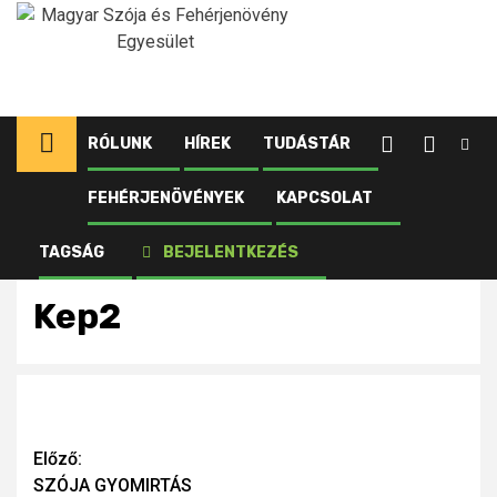
Ugrás
a
tartalomhoz
RÓLUNK
HÍREK
TUDÁSTÁR
FEHÉRJENÖVÉNYEK
KAPCSOLAT
Kezdőlap
Újdonságok tagjainknak
SZÓJA GYOMIRTÁS MESTERFOKON
Kep2
TAGSÁG
BEJELENTKEZÉS
Kep2
Continue
Előző:
SZÓJA GYOMIRTÁS