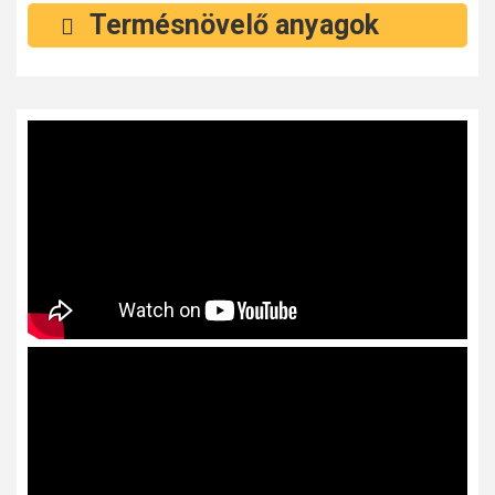
Termésnövelő anyagok