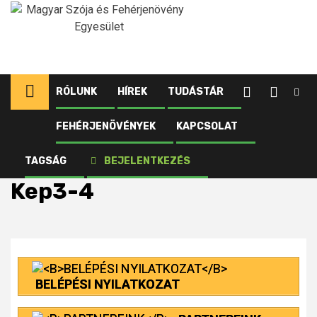
Ugrás
a
tartalomhoz
RÓLUNK
HÍREK
TUDÁSTÁR
FEHÉRJENÖVÉNYEK
KAPCSOLAT
Kezdőlap
Fehérjenövények
Borsó
Felhasználás
Kep3-4
TAGSÁG
BEJELENTKEZÉS
Kep3-4
BELÉPÉSI NYILATKOZAT