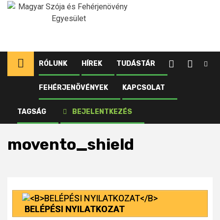
Ugrás
a
tartalomhoz
RÓLUNK
HÍREK
TUDÁSTÁR
FEHÉRJENÖVÉNYEK
KAPCSOLAT
Kezdőlap
Fehérjenövények
Szója
Növényvédelem
Növényvédő szerek
TAGSÁG
BEJELENTKEZÉS
movento_shield
movento_shield
BELÉPÉSI NYILATKOZAT