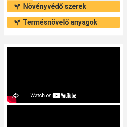
Növényvédő szerek
Termésnövelő anyagok