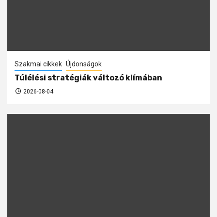
Szakmai cikkek
Újdonságok
Túlélési stratégiák változó klímában
2026-08-04