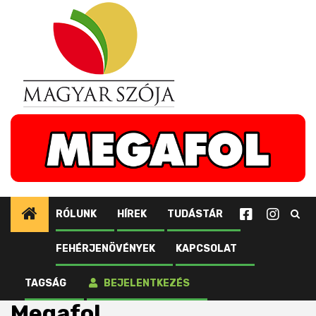
Ugrás
a
tartalomhoz
RÓLUNK
HÍREK
TUDÁSTÁR
FEHÉRJENÖVÉNYEK
KAPCSOLAT
Kezdőlap
Fehérjenövények
Szója
Termésnövelő anyagok
Megafol
TAGSÁG
BEJELENTKEZÉS
Megafol