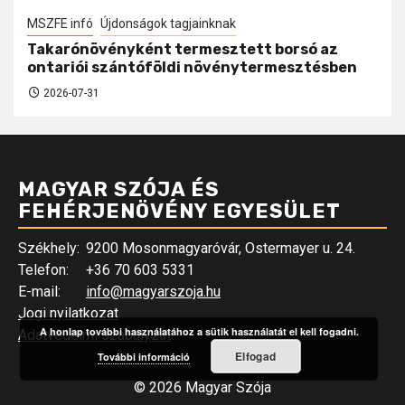
MSZFE infó
Újdonságok tagjainknak
Takarónövényként termesztett borsó az
ontariói szántóföldi növénytermesztésben
2026-07-31
MAGYAR SZÓJA ÉS
FEHÉRJENÖVÉNY EGYESÜLET
Székhely:
9200 Mosonmagyaróvár, Ostermayer u. 24.
Telefon:
+36 70 603 5331
E-mail:
info@magyarszoja.hu
Jogi nyilatkozat
A honlap további használatához a sütik használatát el kell fogadni.
Adatvédelmi szabályzat
Elfogad
További információ
© 2026 Magyar Szója