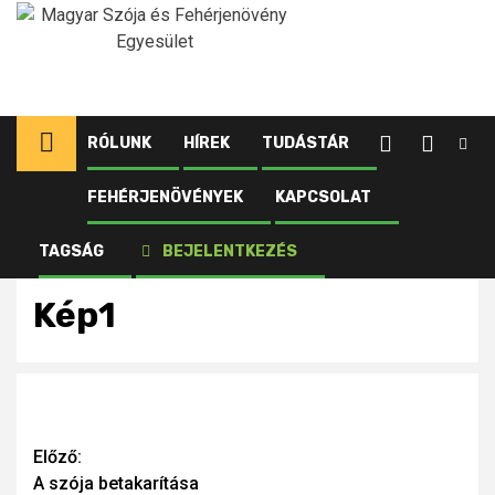
Ugrás
a
tartalomhoz
RÓLUNK
HÍREK
TUDÁSTÁR
FEHÉRJENÖVÉNYEK
KAPCSOLAT
Kezdőlap
Újdonságok tagjainknak
A szója betakarítása
Kép1
TAGSÁG
BEJELENTKEZÉS
Kép1
Continue
Előző:
A szója betakarítása