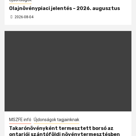
Olajnövénypiaci jelentés – 2026. augusztus
2026-08-04
MSZFE infó
Újdonságok tagjainknak
Takarónövényként termesztett borsó az
ontariói szántóföldi növénytermesztésben