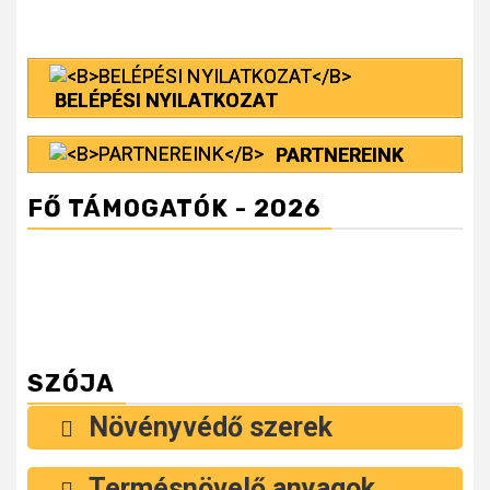
Reading
BELÉPÉSI NYILATKOZAT
PARTNEREINK
FŐ TÁMOGATÓK - 2026
SZÓJA
Növényvédő szerek
Termésnövelő anyagok