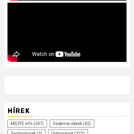
HÍREK
MSZFE infó
(247)
Szakmai cikkek
(42)
Technológiák
(2)
Újdonságok
(322)