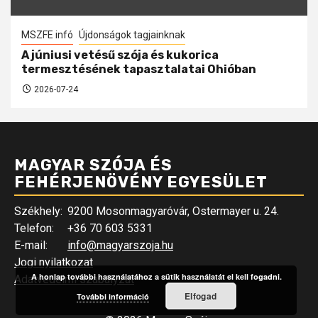
MSZFE infó
Újdonságok tagjainknak
A júniusi vetésű szója és kukorica
termesztésének tapasztalatai Ohióban
2026-07-24
MAGYAR SZÓJA ÉS
FEHÉRJENÖVÉNY EGYESÜLET
Székhely:
9200 Mosonmagyaróvár, Ostermayer u. 24.
Telefon:
+36 70 603 5331
E-mail:
info@magyarszoja.hu
Jogi nyilatkozat
A honlap további használatához a sütik használatát el kell fogadni.
Adatvédelmi szabályzat
Elfogad
További információ