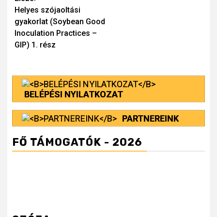
Continue
Helyes szójaoltási
Reading
gyakorlat (Soybean Good
Inoculation Practices –
GIP) 1. rész
BELÉPÉSI NYILATKOZAT
PARTNEREINK
FŐ TÁMOGATÓK - 2026