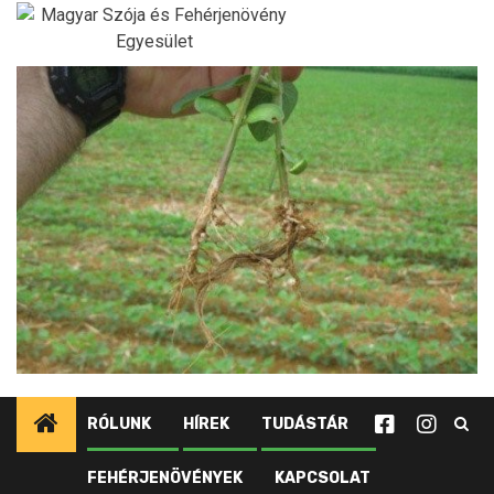
Ugrás
a
tartalomhoz
RÓLUNK
HÍREK
TUDÁSTÁR
FEHÉRJENÖVÉNYEK
KAPCSOLAT
Kezdőlap
Újdonságok tagjainknak