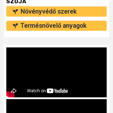
SZÓJA
Növényvédő szerek
Termésnövelő anyagok