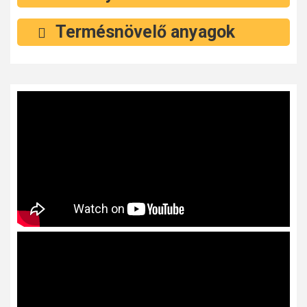
Termésnövelő anyagok