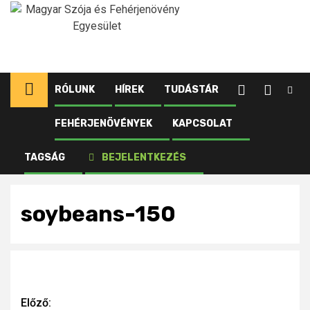
Ugrás
a
tartalomhoz
RÓLUNK
HÍREK
TUDÁSTÁR
FEHÉRJENÖVÉNYEK
KAPCSOLAT
Kezdőlap
Újdonságok
Válasz a Haszon Agrár magazin számára
TAGSÁG
BEJELENTKEZÉS
soybeans-150
soybeans-150
Continue
Előző: