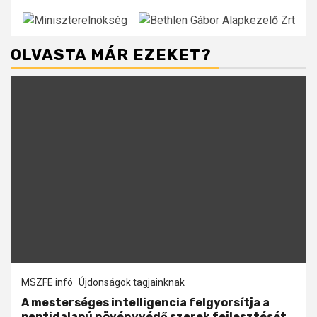
OLVASTA MÁR EZEKET?
MSZFE infó
Újdonságok tagjainknak
A mesterséges intelligencia felgyorsítja a
peptidalapú növényvédő szerek fejlesztését