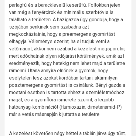
parlagfű és a baracklevelű keserűfű. Foltokban jelen
van még a fenyércirok és minimális szerbtövis is
található a területen. A házigazda úgy gondolja, hogy a
szójában senkinek sem szabadna azt
megkockáztatnia, hogy a preemergens gyomirtást
elhagyja. Véleménye szerint, ha el tudjuk vetni a
vetőmagot, akkor nem szabad a kezelést megspórolni,
mert adódhatnak olyan időjárási körülmények, amik azt
eredményezik, hogy hetekig nem lehet majd a területre
rámenni. Utána annyira elnőnek a gyomok, hogy
esélytelen lesz azokat kordában tartani, akármilyen
posztemergens gyomirtást is csinálunk. Bényi gazda a
mostani esetben is tartotta ehhez a szemléletmódhoz
magát, és a gyomflóra ismerete szerint, a legjobb
hatóanyag-kombinációt (flumioxazin, dimetenamid-P)
már a vetés másnapján kijuttatta a területre.
A kezelést követően négy héttel a táblán járva úgy tűnt,