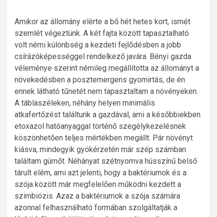
Amikor az állomány elérte a bő hét hetes kort, ismét
szemlét végeztünk. A két fajta között tapasztalható
volt némi különbség a kezdeti fejlődésben a jobb
csírázóképességgel rendelkező javára. Bényi gazda
véleménye szerint némileg megállította az állományt a
növekedésben a posztemergens gyomirtás, de én
ennek látható tűnetét nem tapasztaltam a növényeken.
A táblaszéleken, néhány helyen minimális
atkafertőzést találtunk a gazdával, ami a későbbiekben
etoxazol hatóanyaggal történő szegélykezelésnek
köszönhetően teljes mértékben megállt. Pár növényt
kiásva, mindegyik gyökérzetén már szép számban
találtam gümőt. Néhányat szétnyomva hússzínű belső
tárult elém, ami azt jelenti, hogy a baktériumok és a
szója között már megfelelően működni kezdett a
szimbiózis. Azaz a baktériumok a szója számára
azonnal felhasználható formában szolgáltatják a