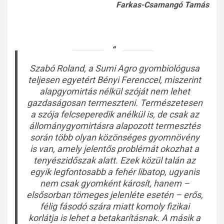
Farkas-Csamangó Tamás
Szabó Roland, a Sumi Agro gyombiológusa
teljesen egyetért Bényi Ferenccel, miszerint
alapgyomirtás nélkül szóját nem lehet
gazdaságosan termeszteni. Természetesen
a szója felcseperedik anélkül is, de csak az
állománygyomirtásra alapozott termesztés
során több olyan közönséges gyomnövény
is van, amely jelentős problémát okozhat a
tenyészidőszak alatt. Ezek közül talán az
egyik legfontosabb a fehér libatop, ugyanis
nem csak gyomként károsít, hanem –
elsősorban tömeges jelenléte esetén – erős,
félig fásodó szára miatt komoly fizikai
korlátja is lehet a betakarításnak. A másik a