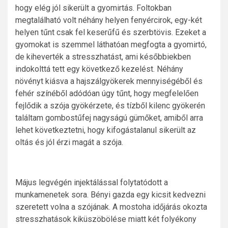
hogy elég jól sikerült a gyom­irtás. Foltokban
megtalálható volt néhány helyen fenyércirok, egy-két
helyen tűnt csak fel keserűfű és szerbtövis. Ezeket a
gyomokat is szemmel láthatóan megfogta a gyomirtó,
de kiheverték a stresszhatást, ami későbbiekben
indokolttá tett egy következő kezelést. Néhány
növényt kiásva a hajszálgyökerek mennyiségéből és
fehér színéből adódóan úgy tűnt, hogy megfelelően
fejlődik a szója gyökérzete, és tízből kilenc gyökerén
találtam gombostűfej nagyságú gümőket, amiből arra
lehet következtetni, hogy kifogástalanul sikerült az
oltás és jól érzi magát a szója.
Május legvégén injektálással folytatódott a
munkamenetek sora. Bényi gazda egy kicsit kedvezni
szeretett volna a szójának. A mostoha időjárás okozta
stresszhatások kiküszöbölése miatt két folyékony