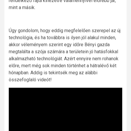
rendelkező fajta kinézetre valamennyivel előrébb jár,
mint a másik.
Úgy gondolom, hogy eddig megfelelően szerepel az új
technológia, és ha továbbra is ilyen jól alakul minden,
akkor véleményem szerint egy időre Bényi gazda
megtalálta a szója számára a területein jó hatásfokkal
alkalmazható technológiát. Azért ennyire nem rohanok
előre, mert még sok minden történhet a hátralévő két
hónapban. Addig is tekintsék meg az alábbi
összefoglaló videót!