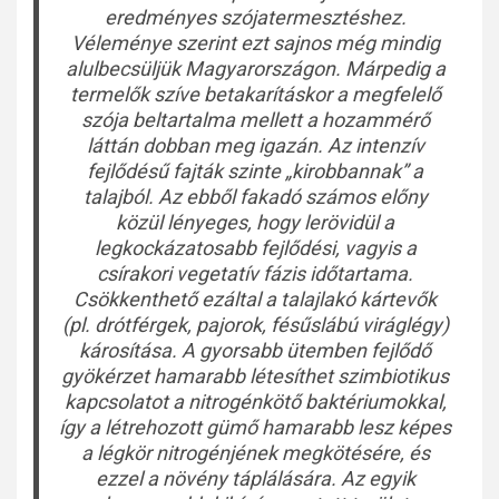
eredményes szójatermesztéshez.
Véleménye szerint ezt sajnos még mindig
alulbecsüljük Magyarországon. Márpedig a
termelők szíve betakarításkor a megfelelő
szója beltartalma mellett a hozammérő
láttán dobban meg igazán. Az intenzív
fejlődésű fajták szinte „kirobbannak” a
talajból. Az ebből fakadó számos előny
közül lényeges, hogy lerövidül a
legkockázatosabb fejlődési, vagyis a
csírakori vegetatív fázis időtartama.
Csökkenthető ezáltal a talajlakó kártevők
(pl. drótférgek, pajorok, fésűslábú viráglégy)
károsítása. A gyorsabb ütemben fejlődő
gyökérzet hamarabb létesíthet szimbiotikus
kapcsolatot a nitrogénkötő baktériumokkal,
így a létrehozott gümő hamarabb lesz képes
a légkör nitrogénjének megkötésére, és
ezzel a növény táplálására. Az egyik