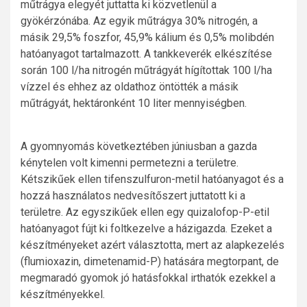
műtrágya elegyét juttatta ki közvetlenül a
gyökérzónába. Az egyik műtrágya 30% nitrogén, a
másik 29,5% foszfor, 45,9% kálium és 0,5% molibdén
hatóanyagot tartalmazott. A tankkeverék elkészítése
során 100 l/ha nitrogén műtrágyát hígítottak 100 l/ha
vízzel és ehhez az oldathoz öntötték a másik
műtrágyát, hektáronként 10 liter mennyiségben.
A gyomnyomás következtében júniusban a gazda
kénytelen volt kimenni permetezni a területre.
Kétszikűek ellen tifenszulfuron-metil hatóanyagot és a
hozzá használatos nedvesítőszert juttatott ki a
területre. Az egyszikűek ellen egy quizalofop-P-etil
hatóanyagot fújt ki foltkezelve a házigazda. Ezeket a
készítményeket azért választotta, mert az alapkezelés
(flumioxazin, dimetenamid-P) hatására megtorpant, de
megmaradó gyomok jó hatásfokkal irthatók ezekkel a
készítményekkel.