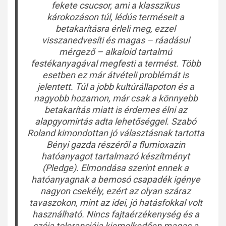
fekete csucsor, ami a klasszikus
károkozáson túl, lédús terméseit a
betakarításra érleli meg, ezzel
visszanedvesíti és magas – ráadásul
mérgező – alkaloid tartalmú
festékanyagával megfesti a termést. Több
esetben ez már átvételi problémát is
jelentett. Túl a jobb kultúrállapoton és a
nagyobb hozamon, már csak a könnyebb
betakarítás miatt is érdemes élni az
alapgyomirtás adta lehetőséggel. Szabó
Roland kimondottan jó választásnak tartotta
Bényi gazda részéről a flumioxazin
hatóanyagot tartalmazó készítményt
(Pledge). Elmondása szerint ennek a
hatóanyagnak a bemosó csapadék igénye
nagyon csekély, ezért az olyan száraz
tavaszokon, mint az idei, jó hatásfokkal volt
használható. Nincs fajtaérzékenység és a
szója toleranciája kiemelkedően magas a