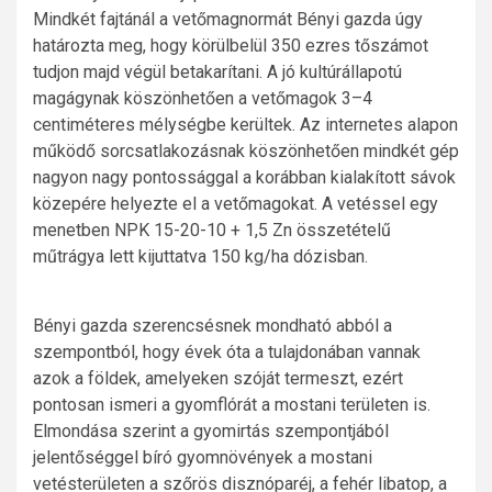
Mindkét fajtánál a vetőmagnormát Bényi gazda úgy
határozta meg, hogy körülbelül 350 ezres tőszámot
tudjon majd végül betakarítani. A jó kultúrállapotú
magágynak köszönhetően a vetőmagok 3–4
centiméteres mélységbe kerültek. Az internetes alapon
működő sorcsatlakozásnak köszönhetően mindkét gép
nagyon nagy pontossággal a korábban kialakított sávok
közepére helyezte el a vetőmagokat. A vetéssel egy
menetben NPK 15-20-10 + 1,5 Zn összetételű
műtrágya lett kijuttatva 150 kg/ha dózisban.
Bényi gazda szerencsésnek mondható abból a
szempontból, hogy évek óta a tulajdonában vannak
azok a földek, amelyeken szóját termeszt, ezért
pontosan ismeri a gyomflórát a mostani területen is.
Elmondása szerint a gyomirtás szempontjából
jelentőséggel bíró gyomnövények a mostani
vetésterületen a szőrös disznóparéj, a fehér libatop, a