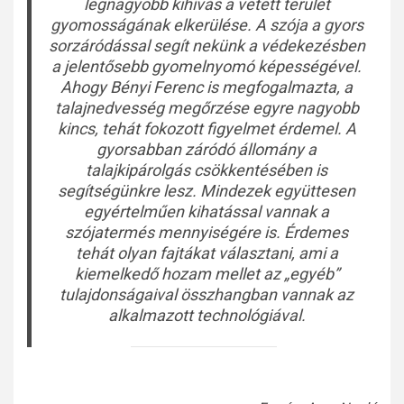
legnagyobb kihívás a vetett terület
gyomosságának elkerülése. A szója a gyors
sorzáródással segít nekünk a védekezésben
a jelentősebb gyomelnyomó képességével.
Ahogy Bényi Ferenc is megfogalmazta, a
talajnedvesség megőrzése egyre nagyobb
kincs, tehát fokozott figyelmet érdemel. A
gyorsabban záródó állomány a
talajkipárolgás csökkentésében is
segítségünkre lesz. Mindezek együttesen
egyértelműen kihatással vannak a
szójatermés mennyiségére is. Érdemes
tehát olyan fajtákat választani, ami a
kiemelkedő hozam mellet az „egyéb”
tulajdonságaival összhangban vannak az
alkalmazott technológiával.