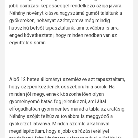
jobb csírázási képességgel rendelkező szója javára.
Néhány növényt kiásva nagyszámú gümőt találtunk a
gyökereken, néhányat szétnyomva még mindig
hússzínű belsőt tapasztaltunk, ami továbbra is arra
enged következtetni, hogy minden rendben van az
együttélés során.
A bő 12 hetes állományt szemlézve azt tapasztaltam,
hogy szépen kezdenek összeborulni a sorok. Ha
minden jól megy, ennek köszönhetően olyan
gyomelnyomó hatás fog jelentkezni, ami által
elfogadhatóan gyommentes marad a tábla az aratásig.
Néhány szóját felhúzva továbbra is meggyőző a
gyökérzet látványa. Minden szemle alkalmával
megállapítottam, hogy a jobb csírázási eréllyel