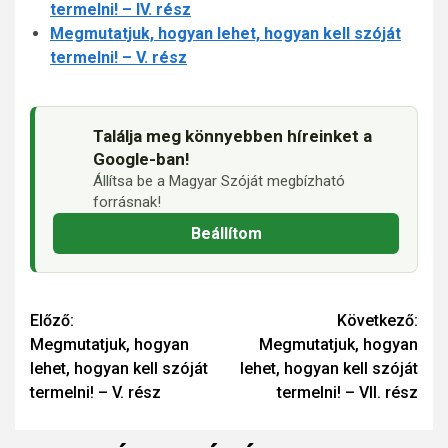
termelni! – IV. rész
Megmutatjuk, hogyan lehet, hogyan kell szóját
termelni! – V. rész
Találja meg könnyebben híreinket a
Google-ban!
Állítsa be a Magyar Szóját megbízható
forrásnak!
Beállítom
Continue
Előző:
Következő:
Megmutatjuk, hogyan
Megmutatjuk, hogyan
Reading
lehet, hogyan kell szóját
lehet, hogyan kell szóját
termelni! – V. rész
termelni! – VII. rész