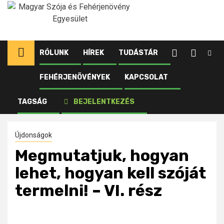
Ugrás
a
tartalomhoz
RÓLUNK
HÍREK
TUDÁSTÁR
FEHÉRJENÖVÉNYEK
KAPCSOLAT
Kezdőlap
Újdonságok
Megmutatjuk, hogyan lehet, hogyan kell szóját
TAGSÁG
BEJELENTKEZÉS
termelni! – VI. rész
Újdonságok
Megmutatjuk, hogyan
lehet, hogyan kell szóját
termelni! – VI. rész