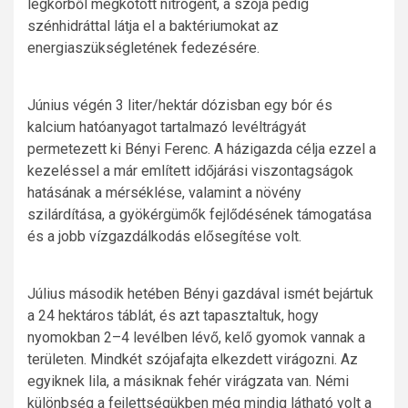
légkörből megkötött nitrogént, a szója pedig
szénhidráttal látja el a baktériumokat az
energiaszükségletének fedezésére.
Június végén 3 liter/hektár dózisban egy bór és
kalcium hatóanyagot tartalmazó levéltrágyát
permetezett ki Bényi Ferenc. A házigazda célja ezzel a
kezeléssel a már említett időjárási viszontagságok
hatásának a mérséklése, valamint a növény
szilárdítása, a gyökérgümők fejlődésének támogatása
és a jobb vízgazdálkodás elősegítése volt.
Július második hetében Bényi gazdával ismét bejártuk
a 24 hektáros táblát, és azt tapasztaltuk, hogy
nyomokban 2–4 levélben lévő, kelő gyomok vannak a
területen. Mindkét szójafajta elkezdett virágozni. Az
egyiknek lila, a másiknak fehér virágzata van. Némi
különbség a fejlettségükben még mindig látható volt a