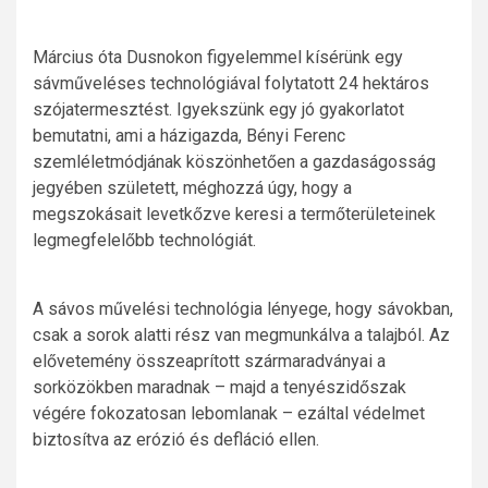
Március óta Dusnokon figyelemmel kísérünk egy
sávműveléses technológiával folytatott 24 hektáros
szójatermesztést. Igyekszünk egy jó gyakorlatot
bemutatni, ami a házigazda, Bényi Ferenc
szemléletmódjának köszönhetően a gazdaságosság
jegyében született, méghozzá úgy, hogy a
megszokásait levetkőzve keresi a termőterületeinek
legmegfelelőbb technológiát.
A sávos művelési technológia lényege, hogy sávokban,
csak a sorok alatti rész van megmunkálva a talajból. Az
elővetemény összeaprított szármaradványai a
sorközökben maradnak – majd a tenyészidőszak
végére fokozatosan lebomlanak – ezáltal védelmet
biztosítva az erózió és defláció ellen.