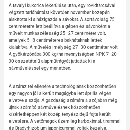
A tavalyi kukorica lekerülése után, egy rövidtárcsával
végzett tarlóhántást követően november közepén
alakította ki a házigazda a sávokat. A sortávolság 75
centiméterre lett beállítva a gépen és sávonként a
művelt munkaszélesség 25–27 centiméter volt,
amelyek 5–8 centiméteres bakhátaknak lettek
kialakítva. A művelési mélység 27–30 centiméter volt.
A gyökérzónába 300 kg/ha mennyiségben NPK 7–20–
30 összetételű alapműtrágyát juttattak ki a
sávműveléssel egy menetben.
A száraz tél ellenére a technológiának köszönhetően
egy nagyon jól sikerült magágyba lett április végén
elvetve a szója. A gazdaság számára a szójában még
újnak számító sávművelésnek köszönhetően
kísérletképpen két közép tenyészidejű fajta került
elvetésre. A vetőmagok üzemileg karboxinnal, tirammal
és Bradyrhizobium japonicummal voltak kezelve.